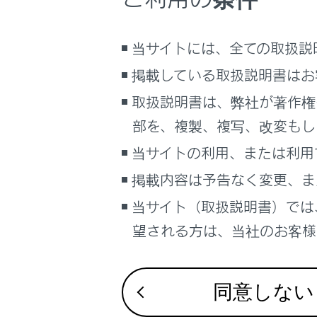
こんなときは
当サイトには、全ての取扱説
ブックマーク
あとで読む
掲載している取扱説明書はお
取扱説明書は、弊社が著作権
PDFで見る
車両
部を、複製、複写、改変もし
マルチメディア
当サイトの利用、または利用
お
画面表示設定
掲載内容は予告なく変更、ま
イ
当サイト（取扱説明書）では
個人情報の取扱いについて
タ
サイト利用について
望される方は、当社のお客様相
施
お問い合わせ
地
地
同意しない
追