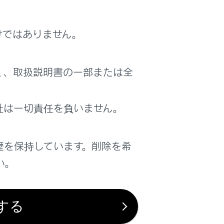
けではありません。
く、取扱説明書の一部または全
社は一切責任を負いません。
歴を保持しています。削除を希
す。
い。
目的地を設定している場合、経由地として
する