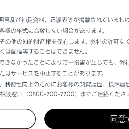
明書及び補足資料、正誤表等が掲載されているわ
客様の年式に合致しない場合があります。
その他の知的財産権を保有します。弊社の許可な
くは配信等することはできません。
できなかったことにより万一損害が生じても、弊
気に入りに登録するためにタッチします。
たはサービスを中止することがあります。
ンターネットから取得した評価などの情報が表示されます。
、利便性向上のためにお客様の閲覧履歴、検索履
ッチした地点の住所や営業時間などの詳細な情報が表示されま
談窓口（0800-700-7700）までご連絡くださ
設に登録された電話番号に電話をかけるためにタッチします。
点を目的地としてルート案内を開始します。
点を目的地として全ルート図表示画面が表示されます。すでに
同意
加することもできます。