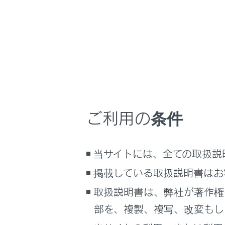
運
ス
マル
車内
ご利用の条件
メッ
節電
当サイトには、全ての取扱説
長期
掲載している取扱説明書はお
次
イ
取扱説明書は、弊社が著作権
い
部を、複製、複写、改変もし