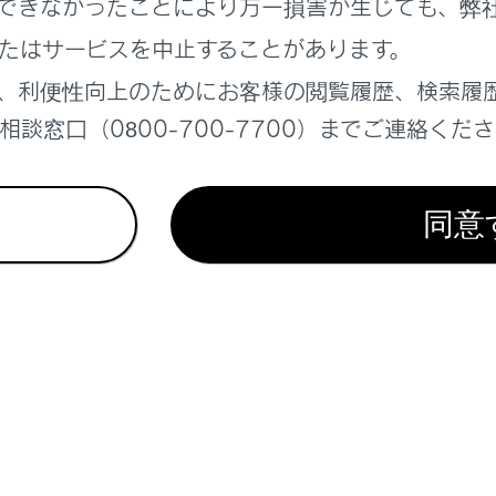
できなかったことにより万一損害が生じても、弊
5日間以上スマートエントリー＆スタートシステムを使用しな
たはサービスを中止することがあります。
4日間以上スマートエントリー＆スタートシステムを使用しな
、利便性向上のためにお客様の閲覧履歴、検索履
くなります。この場合は、運転席のドアハンドルを握る、もし
談窓口（0800-700-7700）までご連絡くだ
解錠してください。
キーを節電モードにするには
同意
電モードに設定すると、電子キーによる、電波の受信待機を停
ができます。
子キーの
を押しながら、
を2回押し、電子キーの
ださい。
電モード中は、スマートエントリー&スタートシステムを使用
、電子キーのいずれかのスイッチを押してください。