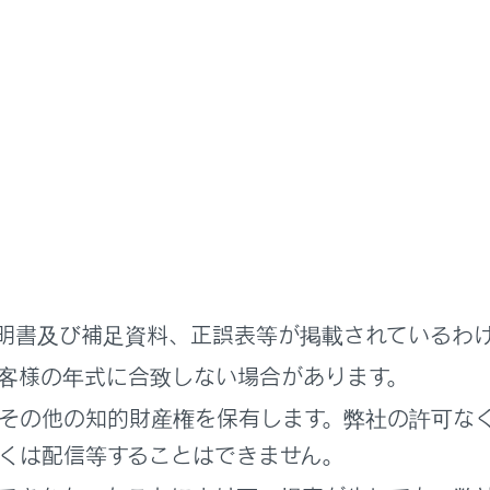
状況
転席ドアが開いている状態でパワースイッチをACCにした（パ
イッチがACCのとき運転席ドアを開いた）
チインフォメーションディスプレイに“車室内にキーが
に電子キーを置いたまま、スマートエントリー＆スタートシス
セージが表示されます。車内から電子キーを取り出したあと、
機能
明書及び補足資料、正誤表等が掲載されているわ
駐車時に電子キーの電池と車両の補機バッテリーあがりを防止
客様の年式に合致しない場合があります。
の状況では、スマートエントリー＆スタートシステムによる解
ルミネーテッドエントリーシステムが作動しない、接近時オー
その他の知的財産権を保有します。弊社の許可な
場合があります。
くは配信等することはできません。
車の外約3.5m 以内に電子キーを10分放置した