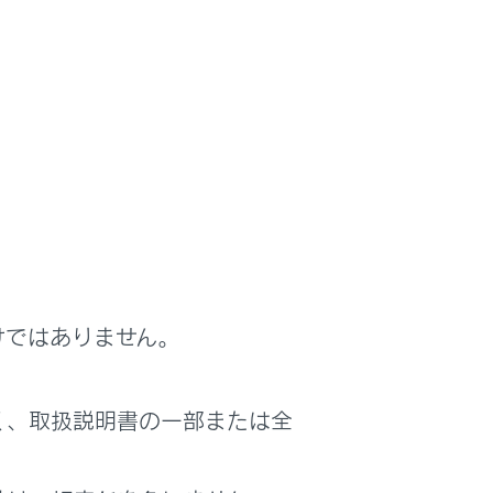
対処方法
ワー
パワースイッチをOFFにしたあと、運転席ドア
を閉める
あります” が表示されたときは
テムでドアを施錠しようとすると、警告
再度施錠してください。
けではありません。
するため、節電機能が働きます。
錠に時間がかかる場合があります。また
トアンロック機能による解錠が作動しな
く、取扱説明書の一部または全