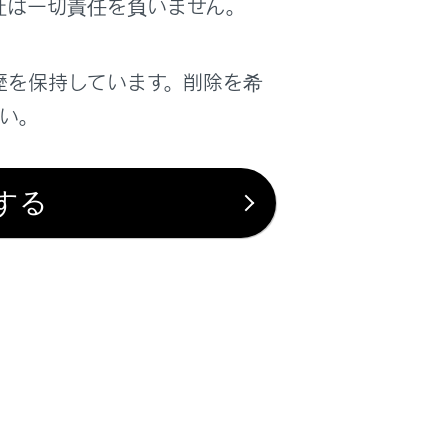
社は一切責任を負いません。
かった
かった場合、運転席以外での解錠ができ
歴を保持しています。削除を希
くは、ワイヤレス機能、メカニカルキー
さい。
する
止し、電子キーの電池の消耗を抑えるこ
インジケータが4回光ることを確認して
できません。節電モードを解除するに