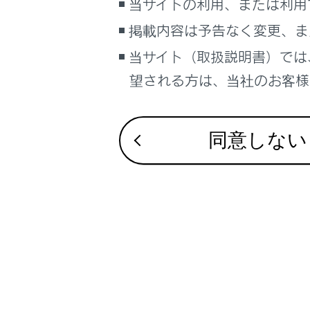
当サイトの利用、または利用
掲載内容は予告なく変更、ま
1
当サイト（取扱説明書）では
な
望される方は、当社のお客様相
で
電子
同意しない
節
と
電
く
節
は