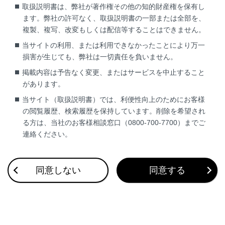
取扱説明書は、弊社が著作権その他の知的財産権を保有し
所に自車位置マーク[
]が表示されている
ます。弊社の許可なく、取扱説明書の一部または全部を、
（自車位置マーク[
]がずれている）こと
複製、複写、改変もしくは配信等することはできません。
があります。ただし、地図の自車位置マー
当サイトの利用、または利用できなかったことにより万一
ク[
]がずれても、しばらく走行すると、
損害が生じても、弊社は一切責任を負いません。
マップマッチングやGPS情報が利用され
て、現在地が自動的に修正されます。（場
掲載内容は予告なく変更、またはサービスを中止すること
合によっては、数分程度かかることがあり
があります。
ます。）GPS情報が利用されず、現在地が
当サイト（取扱説明書）では、利便性向上のためにお客様
自動的に修正されないときは、安全な場所
の閲覧履歴、検索履歴を保持しています。削除を希望され
にいったん停車して、現在地の修正を行っ
る方は、当社のお客様相談窓口（0800-700-7700）までご
てください。（→
現在地を修正する
）
連絡ください。
地図色によって自車位置マーク[
]の形状
は変わります。
同意しない
同意する
地図データに情報がないときは、路線名／
路線番号は表示されません。