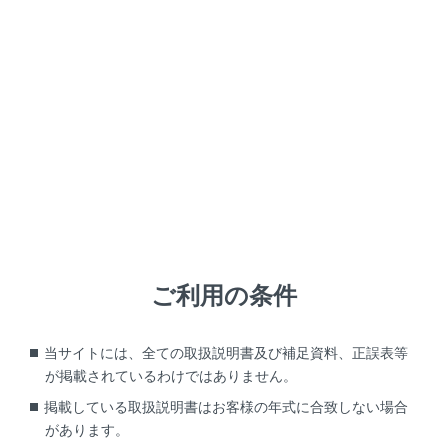
地図画面をスクロールしたときは[
]、またはメインメ
ニューの[
]にタッチすると、現在地地点に戻ります。
知識
走行中は表示される道路が制限されます。
ご利用の条件
（幅5.5m未満の道路などは表示されませ
ん。）ただし、幅5.5m未満の道路を走行し
たときなどは、必要に応じて表示されま
当サイトには、全ての取扱説明書及び補足資料、正誤表等
が掲載されているわけではありません。
す。
掲載している取扱説明書はお客様の年式に合致しない場合
新車時、および12Vバッテリーターミナルを
があります。
脱着したあとは、実際の現在地と異なる場