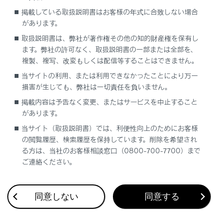
ガラスを傷付けるおそれがあります。
掲載している取扱説明書はお客様の年式に合致しない場合
があります。
取扱説明書は、弊社が著作権その他の知的財産権を保有し
操作のしかた
ます。弊社の許可なく、取扱説明書の一部または全部を、
複製、複写、改変もしくは配信等することはできません。
当サイトの利用、または利用できなかったことにより万一
損害が生じても、弊社は一切責任を負いません。
掲載内容は予告なく変更、またはサービスを中止すること
があります。
合わせて見られているページ
当サイト（取扱説明書）では、利便性向上のためにお客様
の閲覧履歴、検索履歴を保持しています。削除を希望され
る方は、当社のお客様相談窓口（0800-700-7700）まで
Lexus Teammate Advanced Park
ご連絡ください。
ランプスイッチ
トランスミッション
同意しない
同意する