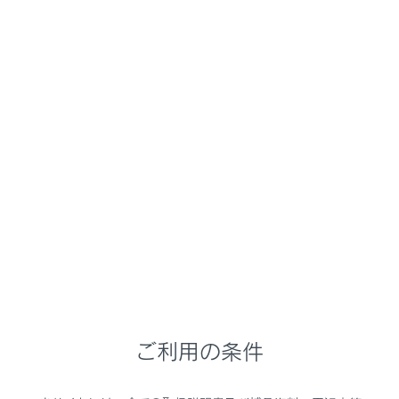
ヘルプを必ずご覧の上、正しくご使用ください。ドライ
ブレコーダーアプリは次のURLからダウンロードできま
す。
iOS
URL：
https://itunes.apple.com/jp/app/id1575315167
?mt=8
QRコード：
ご利用の条件