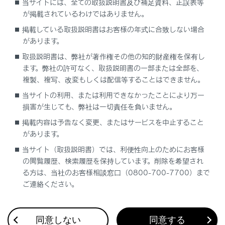
当サイトには、全ての取扱説明書及び補足資料、正誤表等
が掲載されているわけではありません。
掲載している取扱説明書はお客様の年式に合致しない場合
があります。
Android OS
取扱説明書は、弊社が著作権その他の知的財産権を保有し
URL：
ます。弊社の許可なく、取扱説明書の一部または全部を、
https://play.google.com/store/apps/details?
複製、複写、改変もしくは配信等することはできません。
id=jp.co.toyota.driverecorderviewer
当サイトの利用、または利用できなかったことにより万一
QRコード：
損害が生じても、弊社は一切責任を負いません。
掲載内容は予告なく変更、またはサービスを中止すること
があります。
当サイト（取扱説明書）では、利便性向上のためにお客様
の閲覧履歴、検索履歴を保持しています。削除を希望され
る方は、当社のお客様相談窓口（0800-700-7700）まで
ご連絡ください。
同意しない
同意する