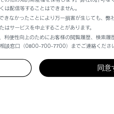
くは配信等することはできません。
できなかったことにより万一損害が生じても、弊
れているページ
このページ
たはサービスを中止することがあります。
、利便性向上のためにお客様の閲覧履歴、検索履
ンから目的地を設定する
談窓口（0800-700-7700）までご連絡くださ
る
面の見方
同意