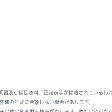
ナビゲーション
地図データの更新
ータ情報
タベースの情報を見る
タについて
明書及び補足資料、正誤表等が掲載されているわ
タベースについて
客様の年式に合致しない場合があります。
その他の知的財産権を保有します。弊社の許可な