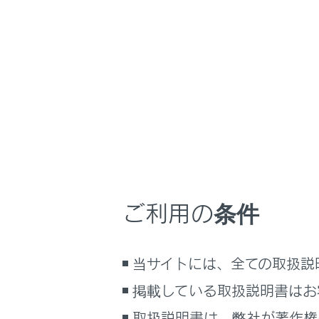
LM500h
取扱説明書
マルチメディア
ホーム
地図デ
はじめに
安全・安心のために
メニュー
走行に関する情報表示
運転する前に
運転
地図デー
ご利用の条件
室内装備・機能
マルチメディア
地図デー
当サイトには、全ての取扱説
お手入れのしかた
地図デー
万一の場合には
掲載している取扱説明書はお
車両情報
取扱説明書は、弊社が著作権