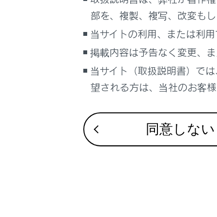
こんなときは
部を、複製、複写、改変もし
ブックマーク
当サイトの利用、または利用
あとで読む
合わせて見ら
掲載内容は予告なく変更、ま
当サイト（取扱説明書）では
スマートフォ
PDFで見る
車両
望される方は、当社のお客様相
地図を更新す
マルチメディア
目的地検索画
画面表示設定
同意しない
個人情報の取扱いについて
サイト利用について
お問い合わせ