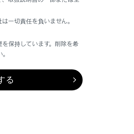
社は一切責任を負いません。
は役に立ちましたか？
歴を保持しています。削除を希
はい
いいえ
い。
する