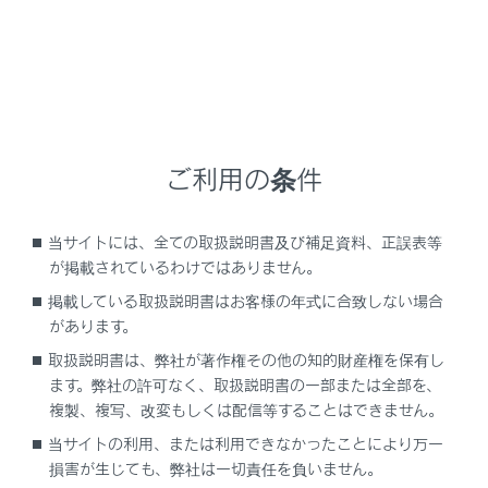
ません。
表示することができる施設は、自車位置マー
ク[
]または[
]から半径約10km以内に
ある施設のみです。（最大200件まで）
800mスケールより詳細の地図には、表示施
設が密集していると設定したジャンル単位で
ご利用の条件
集約されます。（道路を見やすくするため）
アイコンの右上に集約された件数[
]が表
当サイトには、全ての取扱説明書及び補足資料、正誤表等
示され、タッチすることで集約された表示
が掲載されているわけではありません。
施設の確認を行うことができます。
掲載している取扱説明書はお客様の年式に合致しない場合
ナビゲーション設定からも表示施設の設定
があります。
を行うことができます。（→
地図表示設定
取扱説明書は、弊社が著作権その他の知的財産権を保有し
をする
）
ます。弊社の許可なく、取扱説明書の一部または全部を、
複製、複写、改変もしくは配信等することはできません。
ガソリンスタンド、駐車場の施設記号の上部
には料金が表示されます。
当サイトの利用、または利用できなかったことにより万一
損害が生じても、弊社は一切責任を負いません。
駐車時間を設定することで現在の時刻か