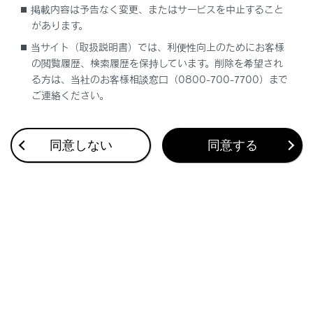
掲載内容は予告なく変更、またはサービスを中止すること
らの駐車時間を考慮した料金が表示され
があります。
ます。
当サイト（取扱説明書）では、利便性向上のためにお客様
駐車時間の設定は1時間〜24時間まで1
の閲覧履歴、検索履歴を保持しています。削除を希望され
時間単位で設定できます。
る方は、当社のお客様相談窓口（0800-700-7700）まで
ご連絡ください。
ガソリン料金、駐車料金情報がない場合
は表示されません。
同意しない
同意する
ガソリン料金、駐車料金は予告なく変更
となる場合があります。現地看板などを
ご確認のうえご利用ください。
駐車料金が1万円以上の場合、「1万
円〜」と表示されます。
注意
一部の駐車場では、利用する際に事前に専用サ