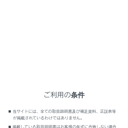
LM500h
取扱説明書
メディア
基本操作
リヤシートエンターテインメントシステムの基本操作
リヤシートエンターテインメン
トシステムのソースを変更する
メニュー
ラジオやUSBなどの中から、後席から視聴するオーディ
オソースを変更できます。
ご利用の条件
リヤシートエンターテインメントシステム画面
当サイトには、全ての取扱説明書及び補足資料、正誤表等
で操作する
が掲載されているわけではありません。
掲載している取扱説明書はお客様の年式に合致しない場合
リヤマルチオペレーションパネルでソースを選