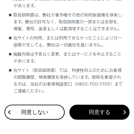
があります。
択する
取扱説明書は、弊社が著作権その他の知的財産権を保有し
ます。弊社の許可なく、取扱説明書の一部または全部を、
複製、複写、改変もしくは配信等することはできません。
当サイトの利用、または利用できなかったことにより万一
損害が生じても、弊社は一切責任を負いません。
掲載内容は予告なく変更、またはサービスを中止すること
合わせて見られているページ
があります。
リヤシートエンターテインメントシステムの操作方法
当サイト（取扱説明書）では、利便性向上のためにお客様
の閲覧履歴、検索履歴を保持しています。削除を希望され
HDMI機器を接続する
る方は、当社のお客様相談窓口（0800-700-7700）まで
前席オーディオシステムからリヤシートエンターテインメン
ご連絡ください。
トシステムを操作する
同意しない
同意する
このページは役に立ちましたか？