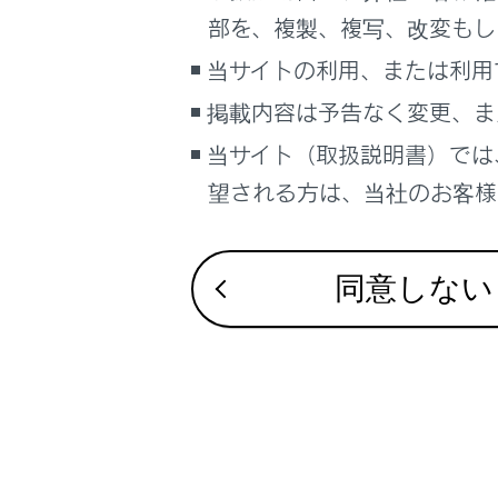
話
部を、複製、複写、改変もし
マ
当サイトの利用、または利用
ィ
掲載内容は予告なく変更、ま
ド
当サイト（取扱説明書）では
携
望される方は、当社のお客様相
同意しない
連
[
機