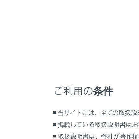
こんなときは
ブックマーク
あとで読む
PDFで見る
次のい
車両
[
マルチメディア
ステ
画面表示設定
エ
ご利用の条件
個人情報の取扱いについて
サイト利用について
知識
お問い合わせ
当サイトには、全ての取扱説
駐
掲載している取扱説明書はお
着
取扱説明書は、弊社が著作権