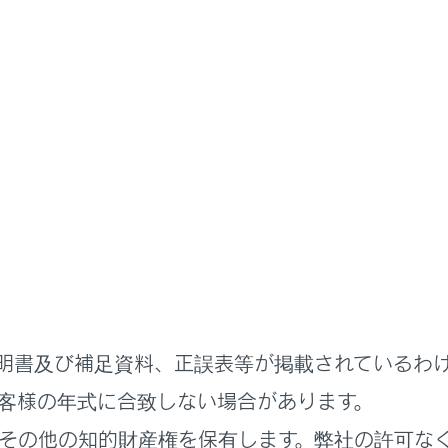
ずれかの操作をして、電話に出ます。
]にタッチします。
アリングの[
]スイッチを押します。
ージェント（音声対話サービス）で電話に出るための音声コマン
明書及び補足資料、正誤表等が掲載されているわ
車支援システム画面表示中は、着信画面が表示されません。着
客様の年式に合致しない場合があります。
信中は、ハンズフリー電話以外で出力される音声をミュート（
その他の知的財産権を保有します。弊社の許可な