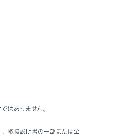
ドを発話します。（→
音声で操作する
）
けではありません。
信音のみで着信が通知されます。
消音）します。ただし、ハンズフリー電
く、取扱説明書の一部または全