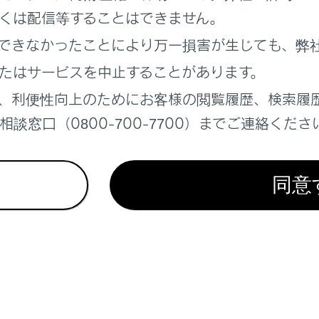
より優先される音声案内は、ミュートされません。
くは配信等することはできません。
ルチメディアシステムで携帯電話の着信音を設定していても、
できなかったことにより万一損害が生じても、弊
アシステムでは違う着信音が出力される場合があります。
たはサービスを中止することがあります。
ライブモードなど、携帯電話の設定によっては、着信できない
、利便性向上のためにお客様の閲覧履歴、検索履
帯電話の機種によっては、次のことがあります。
談窓口（0800-700-7700）までご連絡くださ
着信音は、車両スピーカーと携帯電話の両方から聞こえる場合
着信時に相手の電話番号が表示されない場合があります。
同意
携帯電話を直接操作して電話を受けたとき、または携帯電話
電話での通話になる場合があります。
携帯電話でデータ通信を行っている最中に着信があったときは
表示されず、着信音も鳴らない場合があります。
絡先自動転送（PBAP）に対応している携帯電話で、連絡先の
連絡先の画像表示]がONに設定されていると、電話番号と共に
器を設定する
）