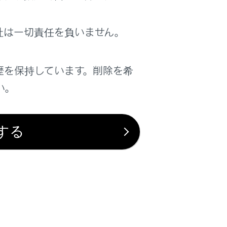
携帯電話の設定によっては、マルチメデ
社は一切責任を負いません。
場合があります。
歴を保持しています。削除を希
い。
があります。
する
を自動着信応答に設定したときは、携帯
、着信画面がマルチメディアシステムに
画像データが転送された場合、着信時に
画像が表示されます。（→
Bluetooth®