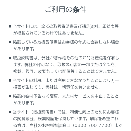
明書‍」
をご覧ください。
ご利用の条件
当サイトには、全ての取扱説明書及び補足資料、正誤表等
が掲載されているわけではありません。
ドライブレコーダー使用上の留意事項
掲載している取扱説明書はお客様の年式に合致しない場合
があります。
お使いになる前に
取扱説明書は、弊社が著作権その他の知的財産権を保有し
ます。弊社の許可なく、取扱説明書の一部または全部を、
前後方録画機能について
複製、複写、改変もしくは配信等することはできません。
当サイトの利用、または利用できなかったことにより万一
録画映像の種類
損害が生じても、弊社は一切責任を負いません。
掲載内容は予告なく変更、またはサービスを中止すること
お車を手放すときの注意
があります。
当サイト（取扱説明書）では、利便性向上のためにお客様
の閲覧履歴、検索履歴を保持しています。削除を希望され
る方は、当社のお客様相談窓口（0800-700-7700）まで