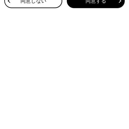
同意しない
同意する
正常に急速充電・V2H 充電／ V2H 給電できない
このページは役に立ちましたか？
はい
いいえ
ブックマーク
あとで読む
個人情報の取扱いについて
サイト利用について