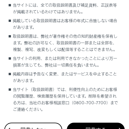
当サイトには、全ての取扱説明書及び補足資料、正誤表等
が掲載されているわけではありません。
掲載している取扱説明書はお客様の年式に合致しない場合
補機バッテリーのターミナルがはずれている可能性があります。
があります。
取扱説明書は、弊社が著作権その他の知的財産権を保有し
ます。弊社の許可なく、取扱説明書の一部または全部を、
ステアリングロックシステムに異常がある可能性があります。
複製、複写、改変もしくは配信等することはできません。
当サイトの利用、または利用できなかったことにより万一
損害が生じても、弊社は一切責任を負いません。
掲載内容は予告なく変更、またはサービスを中止すること
があります。
当サイト（取扱説明書）では、利便性向上のためにお客様
の閲覧履歴、検索履歴を保持しています。削除を希望され
合わせて見られているページ
る方は、当社のお客様相談窓口（0800-700-7700）まで
ご連絡ください。
ディスプレイに警告メッセージが表示された
車中泊が必要なときは