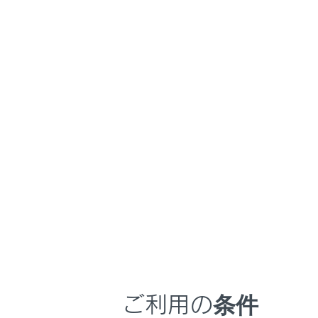
るしくみ
リ
マルチメディア
車のお手入れ
困ったときの対処方法
車の仕様、諸元、装備
注意
エア
ブックマーク
あとで読む
フ
着
PDFで見る
フ
車両
マルチメディア
エア
画面表示設定
フィルタ
からない
個人情報の取扱いについて
ご利用の条件
サイト利用について