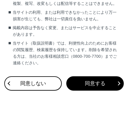
複製、複写、改変もしくは配信等することはできません。
注意
当サイトの利用、または利用できなかったことにより万一
ウォッシャー液
損害が生じても、弊社は一切責任を負いません。
掲載内容は予告なく変更、またはサービスを中止すること
ウォッシャー液のかわりに、せっけん水やエンジン不
があります。
凍液などを入れないでください。塗装にしみが付くこ
とや、ポンプが故障してウォッシャー液が出なくなる
当サイト（取扱説明書）では、利便性向上のためにお客様
おそれがあります。
の閲覧履歴、検索履歴を保持しています。削除を希望され
る方は、当社のお客様相談窓口（0800-700-7700）までご
ウォッシャー液のうすめ方
連絡ください。
必要に応じて水でうすめてください。水とウォッシャ
ー液の割合は、ウォッシャー液の容器に表示してある
同意しない
同意する
凍結温度を参考にしてください。