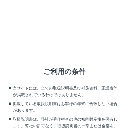
ご利用の条件
警告
EVシステムが熱いときやEVシステム作動中は、ウォ
当サイトには、全ての取扱説明書及び補足資料、正誤表等
ッシャー液を補充しないでください。
が掲載されているわけではありません。
ウォッシャー液にはアルコール成分が含まれているた
掲載している取扱説明書はお客様の年式に合致しない場合
め、EVシステムなどにかかると出火するおそれがあ
があります。
り危険です。
取扱説明書は、弊社が著作権その他の知的財産権を保有し
ます。弊社の許可なく、取扱説明書の一部または全部を、