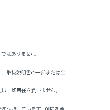
。 希望のドライバー名にタッチして、利用す
バー設定画面で
[‍パスワードによる設定ロッ
けではありません。
。
す。
く、取扱説明書の一部または全
部のマルチメディア設定が反映されます。一
社は一切責任を負いません。
歴を保持しています。削除を希
定画面で
[‍パスワードによる設定ロック‍]
を