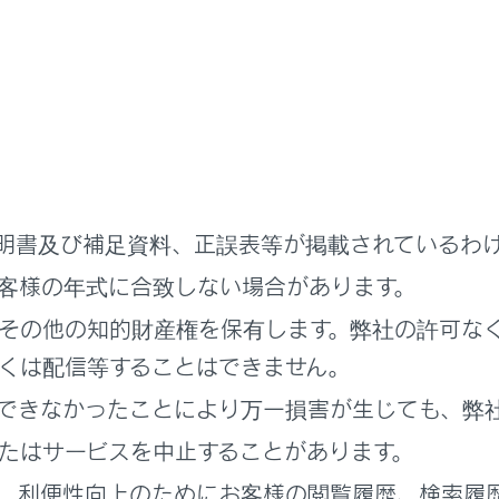
目
内容
車両に登録されているドライバーがリストで表示されます
ス
るマイセッティングを切りかえることができます。ドライ
明書及び補足資料、正誤表等が掲載されているわ
ク‍]
をONにしている場合は、パスワードの入力が必要です
客様の年式に合致しない場合があります。
[‍編集‍]
にタッチして、登録済みのドライバーを削除できま
その他の知的財産権を保有します。弊社の許可な
新
新しいドライバーを登録します。センターに保存された一
くは配信等することはできません。
部の車両設定は初期設定の値となります。
ラ
できなかったことにより万一損害が生じても、弊
たはサービスを中止することがあります。
、利便性向上のためにお客様の閲覧履歴、検索履
へ
ゲスト用のドライバー設定に切りかえます。ドライバー設