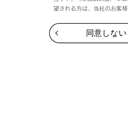
の切り
お問い合わせ
望される方は、当社のお客様相
え‍]
同意しない
知識
走行中は安
新しいド