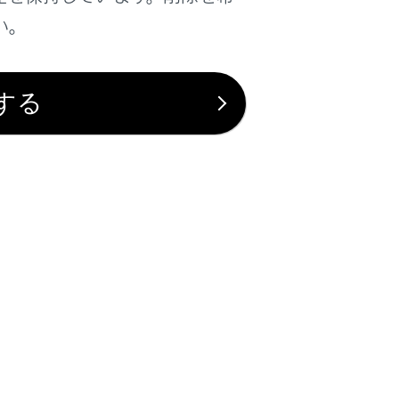
の特定方法を設定する
）
い。
グに保存されない個人設定を行うことができ
にタッチすることで機器の個人特定が無効に
する
ことができます。
マイセッティングに引き継がれます。