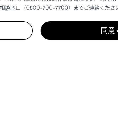
替
ONにして使用することをおすすめします。
（
ドライバー
談窓口（0800-700-7700）までご連絡くださ
ゲストドライバー設定を使用することで、マイセッティン
ます。他人に車両を預ける場合は、
[‍ゲストへの切り替え‍]
同意
なり、検索履歴や個人設定などのプライバシー情報を守る
検索履歴や個人設定以外のマイセッティングは、ゲストの
全のため、操作を行うことができません。
ライバーを登録する