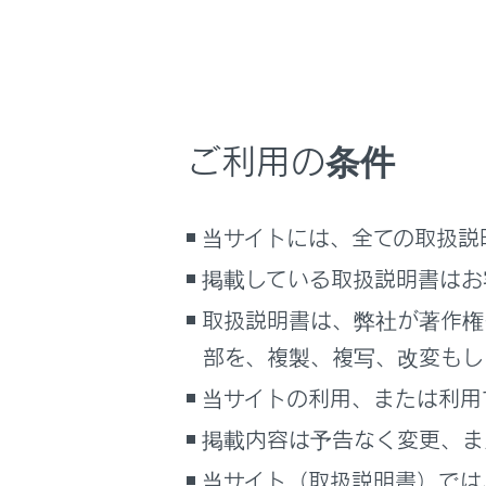
るしくみ
マルチメディア
車のお手入れ
困ったときの対処方法
設定項
車の仕様、諸元、装備
ご利用の条件
「‍ドライ
ブックマーク
バーリ
当サイトには、全ての取扱説
あとで読む
ト‍」
掲載している取扱説明書はお
PDFで見る
取扱説明書は、弊社が著作権
車両
マルチメディア
[‍
‍]
[‍
部を、複製、複写、改変もし
しいド
当サイトの利用、または利用
画面表示設定
イバーの
登録‍]
掲載内容は予告なく変更、ま
個人情報の取扱いについて
当サイト（取扱説明書）では
サイト利用について
[‍ゲスト