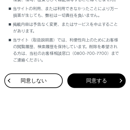
当サイトの利用、または利用できなかったことにより万一
[‍VICS/ETC2.0/TSPS‍]
損害が生じても、弊社は一切責任を負いません。
掲載内容は予告なく変更、またはサービスを中止すること
があります。
当サイト（取扱説明書）では、利便性向上のためにお客様
[‍音声操作‍]
の閲覧履歴、検索履歴を保持しています。削除を希望され
る方は、当社のお客様相談窓口（0800-700-7700）まで
ご連絡ください。
「‍車両‍」
同意しない
同意する
[‍車両カスタマイズ‍]
[‍運転支援‍]
[‍セキュリティ‍]