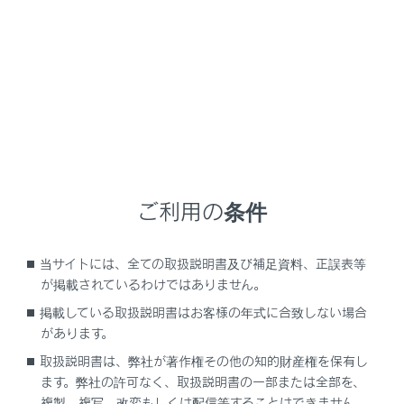
[‍共通設定‍]
[‍Wi-Fi‍]
[‍画面Off／画質調整‍]
ご利用の条件
[‍音声＆オーディオ‍]
当サイトには、全ての取扱説明書及び補足資料、正誤表等
が掲載されているわけではありません。
[‍ナビゲーション‍]
掲載している取扱説明書はお客様の年式に合致しない場合
があります。
取扱説明書は、弊社が著作権その他の知的財産権を保有し
[‍ETC‍]
ます。弊社の許可なく、取扱説明書の一部または全部を、
複製、複写、改変もしくは配信等することはできません。