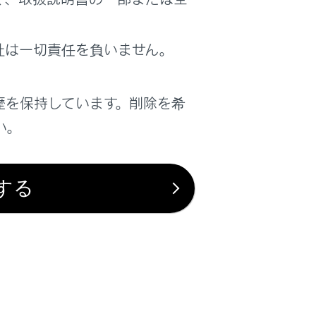
は役に立ちましたか？
社は一切責任を負いません。
はい
いいえ
歴を保持しています。削除を希
い。
する