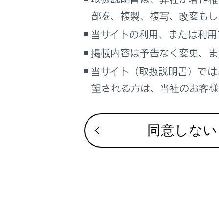
合わせて見ら
るしくみ
部を、複製、複写、改変もし
マルチメディア
その他設定
当サイトの利用、または利用
車のお手入れ
走行支援の設
掲載内容は予告なく変更、ま
困ったときの対処方法
地図表示設定
車の仕様、諸元、装備
当サイト（取扱説明書）では
望される方は、当社のお客様相
ブックマーク
あとで読む
同意しない
PDFで見る
車両
マルチメディア
画面表示設定
個人情報の取扱いについて
サイト利用について