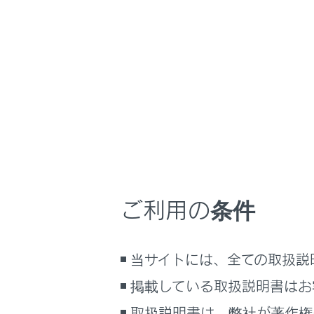
RZ450e/RZ300e
取
マルチメディア
ホーム
ドライ
はじめに
車を運転する前の準備
車を運転するときに知ってほしい
こと
ドライバーの
時間帯や天候に合わせた運転と装
備
ドライバーの
ご利用の条件
快適装備と便利な室内装備の使い
かた
メーター／ディスプレイの機能と表
当サイトには、全ての取扱説
示される情報
掲載している取扱説明書はお
安全運転を支援する機能
通信で安心、快適、便利を支援す
取扱説明書は、弊社が著作権