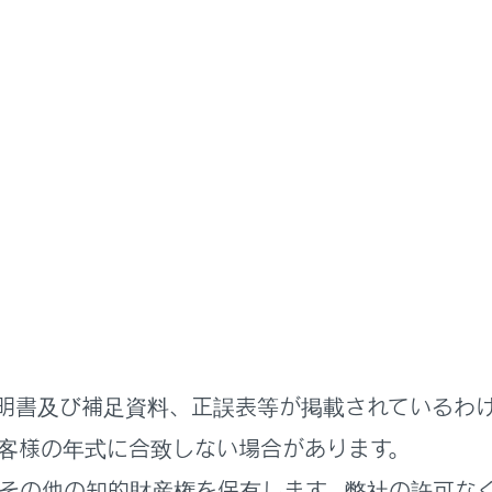
扱説明書
各種設定および登録
ドライバー設定
バー設定
切りかえや登録をする
特定方法を設定する
明書及び補足資料、正誤表等が掲載されているわ
客様の年式に合致しない場合があります。
その他の知的財産権を保有します。弊社の許可な