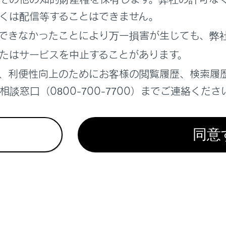
れているページ
このページ
くは配信等することはできません。
できなかったことにより万一損害が生じても、弊
定
たはサービスを中止することがあります。
をする
、利便性向上のためにお客様の閲覧履歴、検索履
談窓口（0800-700-7700）までご連絡くださ
同意