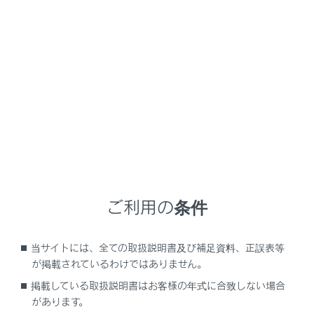
RZ450e/RZ300e
取扱説明書
困ったときの対処方法
車を移動できないとき
他車を使用したけん引
メニュー
けん引は、できるだけレクサス販売店または専門業者に
依頼ください。その場合は、レッカー車または、車両運
ご利用の条件
搬車を使用することをおすすめします。
当サイトには、全ての取扱説明書及び補足資料、正誤表等
他車によるけん引が不可能な状況
が掲載されているわけではありません。
掲載している取扱説明書はお客様の年式に合致しない場合
他車にけん引してもらう
があります。