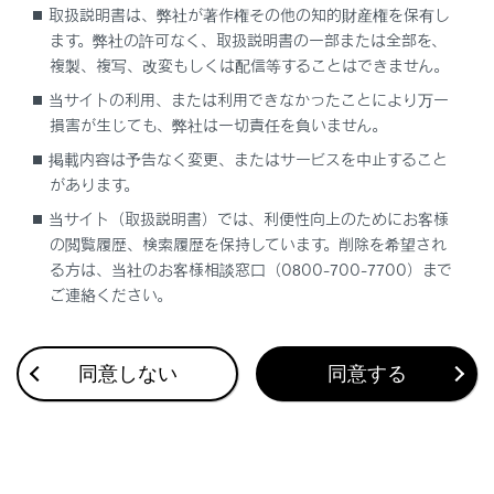
取扱説明書は、弊社が著作権その他の知的財産権を保有し
ます。弊社の許可なく、取扱説明書の一部または全部を、
複製、複写、改変もしくは配信等することはできません。
当サイトの利用、または利用できなかったことにより万一
損害が生じても、弊社は一切責任を負いません。
合わせて見られているページ
掲載内容は予告なく変更、またはサービスを中止すること
があります。
ディスプレイに警告メッセージが表示された
当サイト（取扱説明書）では、利便性向上のためにお客様
車中泊が必要なときは
の閲覧履歴、検索履歴を保持しています。削除を希望され
る方は、当社のお客様相談窓口（0800-700-7700）まで
正常に急速充電・V2H 充電／ V2H 給電できない
ご連絡ください。
同意しない
同意する
このページは役に立ちましたか？
はい
いいえ