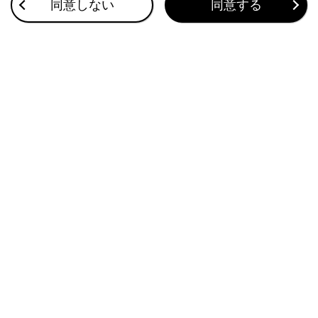
ーモード）
同意しない
同意する
自動的にロービームとハイビームを切りかえる
このページは役に立ちましたか？
はい
いいえ
ブックマーク
あとで読む
個人情報の取扱いについて
サイト利用について