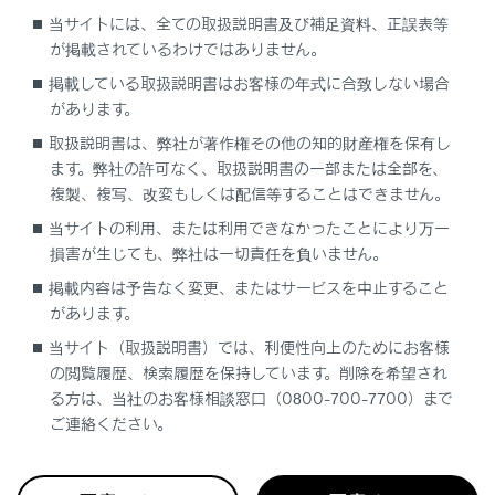
当サイトには、全ての取扱説明書及び補足資料、正誤表等
が掲載されているわけではありません。
掲載している取扱説明書はお客様の年式に合致しない場合
があります。
前方をさえぎるには、バイザーを下ろします。
取扱説明書は、弊社が著作権その他の知的財産権を保有し
ます。弊社の許可なく、取扱説明書の一部または全部を、
側方をさえぎるには、バイザーを下ろした状態でフ
複製、複写、改変もしくは配信等することはできません。
ックからはずし、横へまわします。
当サイトの利用、または利用できなかったことにより万一
損害が生じても、弊社は一切責任を負いません。
掲載内容は予告なく変更、またはサービスを中止すること
があります。
当サイト（取扱説明書）では、利便性向上のためにお客様
の閲覧履歴、検索履歴を保持しています。削除を希望され
合わせて見られているページ
る方は、当社のお客様相談窓口（0800-700-7700）まで
ご連絡ください。
雨の日の視界の確保
デジタルインナーミラーのまぶしさを軽減させる（鏡面ミラ