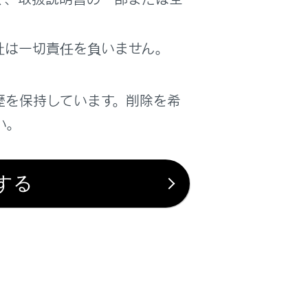
社は一切責任を負いません。
歴を保持しています。削除を希
い。
する
は役に立ちましたか？
はい
いいえ