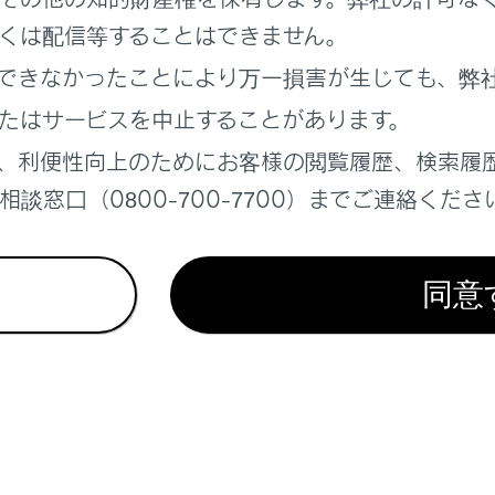
ー設定について
くは配信等することはできません。
できなかったことにより万一損害が生じても、弊
ドライバーを登録してドライバー設定機能を有効にする
たはサービスを中止することがあります。
、利便性向上のためにお客様の閲覧履歴、検索履
ティングを自動的に呼び出す
談窓口（0800-700-7700）までご連絡くださ
ティングを切りかえる
同意
れているページ
このページ
定