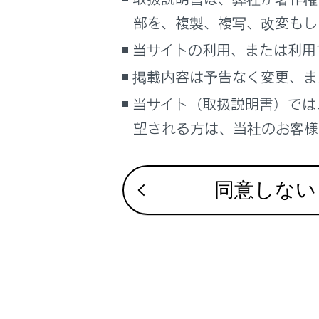
るしくみ
ドライバ
部を、複製、複写、改変もし
マルチメディア
当サイトの利用、または利用
車のお手入れ
オーナー
掲載内容は予告なく変更、ま
困ったときの対処方法
車の仕様、諸元、装備
当サイト（取扱説明書）では
マイセッ
望される方は、当社のお客様相
ブックマーク
マイセッ
あとで読む
同意しない
PDFで見る
車両
マルチメディア
合わせて見ら
画面表示設定
その他設定
個人情報の取扱いについて
走行支援の設
サイト利用について