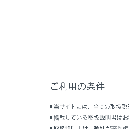
RZ450e/RZ300e
取
マルチメディア
ホーム
ドライ
はじめに
車を運転する前の準備
メニュー
車を運転するときに知ってほしい
こと
マルチメディ
時間帯や天候に合わせた運転と装
備
ドライバー設
ご利用の条件
て保存できま
快適装備と便利な室内装備の使い
かた
両を利用する
メーター／ディスプレイの機能と表
ドライバー設
当サイトには、全ての取扱説
示される情報
ご利用にはG-
掲載している取扱説明書はお
安全運転を支援する機能
通信で安心、快適、便利を支援す
取扱説明書は、弊社が著作権