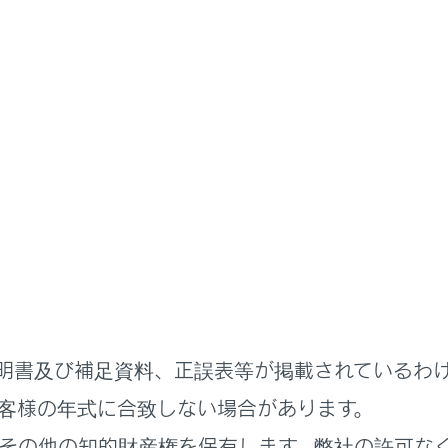
扱説明書
各種設定および登録
マルチメディアシステムの初期設定
バーを登録する
アシステムの初期設定として、オーナードライバーの登録を行い
定機能を利用することで、車両やマルチメディアのさまざまな設
す。家族や友人など複数のドライバーで車両を利用する場合に、
ことができます。
定を利用しない場合は、ゲストドライバーモードで車両を使用で
明書及び補足資料、正誤表等が掲載されているわ
Link契約が必要です。
客様の年式に合致しない場合があります。
その他の知的財産権を保有します。弊社の許可な