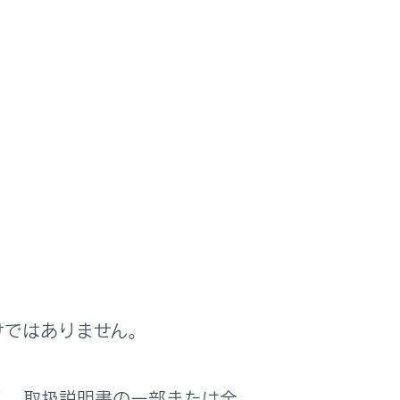
、ドライバー設定機能を有効にします。
定をドライバーごとのマイセッティングとし
他のドライバーの設定を変更することなく車
きます。
けではありません。
く、取扱説明書の一部または全