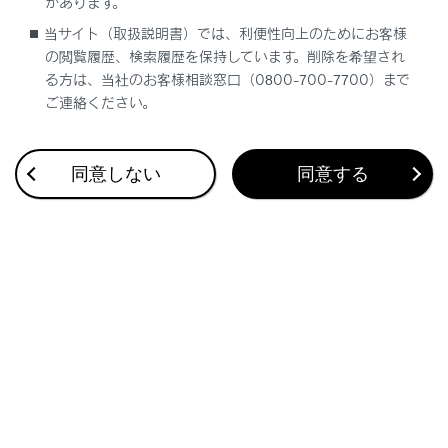
があります。
ことを確認してください。
当サイト（取扱説明書）では、利便性向上のためにお客様
の閲覧履歴、検索履歴を保持しています。削除を希望され
点検や清掃に使用した工具や布などをモータール
る方は、当社のお客様相談窓口（0800-700-7700）まで
ーム内に置き忘れていると、故障の原因になった
ご連絡ください。
り、また、モータールーム内は高温になるため車
両火災につながるおそれがあり危険です。
ボンネットステーをステー穴に挿し込ん
同意しない
同意する
だあとは
ボンネットが頭や体の上に落ちてこないように、
正しく挿し込まれているか確認してください。
ボンネットを閉めるときは
ボンネットを閉めるときは、手などを挟まないよ
うに注意してください。