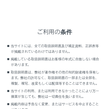
ロックせずに走行すると、走行中にボンネットが
突然開くおそれがあります。
修理／車検／整備点検をする場合は
整備モードに切り替える必要がありますので、必
ご利用の条件
ずレクサス販売店にご相談ください。高電圧シス
テムを使用しているため、取り扱いを誤るおそれ
当サイトには、全ての取扱説明書及び補足資料、正誤表等
があります。
が掲載されているわけではありません。
ボンネットを開けるときは
掲載している取扱説明書はお客様の年式に合致しない場合
があります。
ボンネットを開ける前にパワースイッチをOFFに
してください。作動中の部品に巻き込まれて重大
取扱説明書は、弊社が著作権その他の知的財産権を保有し
な傷害を受けるおそれがあります。特に電動ファ
ます。弊社の許可なく、取扱説明書の一部または全部を、
ンは、パワースイッチをOFFにしたあとも作動す
複製、複写、改変もしくは配信等することはできません。
る場合がありますので注意してください。
当サイトの利用、または利用できなかったことにより万一
損害が生じても、弊社は一切責任を負いません。
モータールーム点検後の確認
掲載内容は予告なく変更、またはサービスを中止すること
モータールーム内に工具や布を置き忘れていない