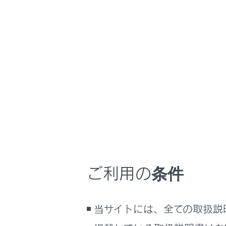
RZ450e/RZ300e
取
マルチメディア
ホーム
ナビゲ
はじめに
車を運転する前の準備
車を運転するときに知ってほしい
こと
ナビゲーショ
時間帯や天候に合わせた運転と装
メインメ
備
快適装備と便利な室内装備の使い
[‍ナビゲー
かた
ご利用の条件
各項目を
メーター／ディスプレイの機能と表
示される情報
地図表
安全運転を支援する機能
ルート
当サイトには、全ての取扱説
通信で安心、快適、便利を支援す
案内設