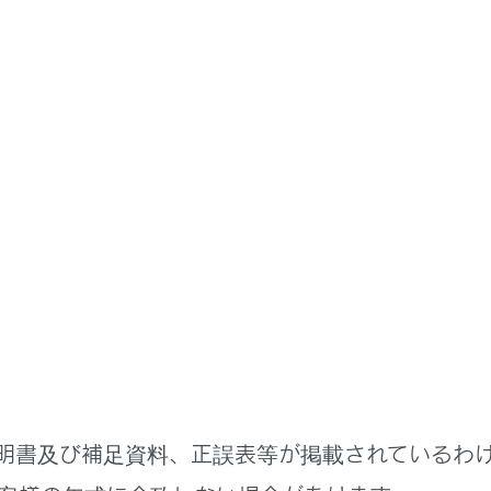
扱説明書
各種設定および登録
ナビゲーション設定
ーションの設定
ンの設定では、地図の色や文字サイズなど、ナビの各種設定を
ニューの
[‍
‍]
にタッチします。
ション‍]
にタッチします。
設定します。
示設定
設定
明書及び補足資料、正誤表等が掲載されているわ
定