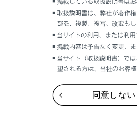
掲載している取扱説明書はお
るしくみ
地図更
取扱説明書は、弊社が著作権
マルチメディア
その他
部を、複製、複写、改変もし
車のお手入れ
困ったときの対処方法
関連リンク
当サイトの利用、または利用
車の仕様、諸元、装備
掲載内容は予告なく変更、ま
地図表示設定
当サイト（取扱説明書）では
ブックマーク
ルート設定を
あとで読む
案内設定
望される方は、当社のお客様相
その他設定
PDFで見る
地図データの
車両
同意しない
マルチメディア
画面表示設定
個人情報の取扱いについて
サイト利用について