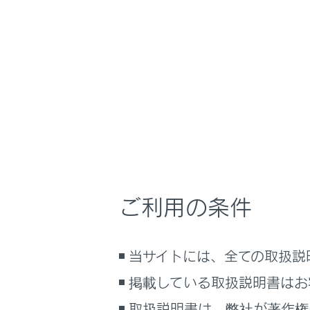
RZ450e/RZ300e
取
車を運転する前の
ホーム
車両へ
はじめに
車を運転する前の準備
メニュー
車を運転するときに知ってほしい
こと
時間帯や天候に合わせた運転と装
ラゲージ
備
ご利用の条件
快適装備と便利な室内装備の使い
かた
パワーバ
メーター／ディスプレイの機能と表
当サイトには、全ての取扱説
示される情報
リヤシー
掲載している取扱説明書はお
安全運転を支援する機能
通信で安心、快適、便利を支援す
取扱説明書は、弊社が著作権