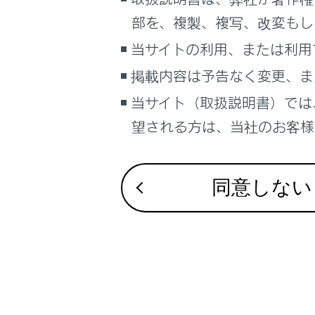
るしくみ
部を、複製、複写、改変もし
マルチメディア
当サイトの利用、または利用
車のお手入れ
合わせて見ら
掲載内容は予告なく変更、ま
困ったときの対処方法
車の仕様、諸元、装備
当サイト（取扱説明書）では
充電方法
望される方は、当社のお客様相
キーの種類
ブックマーク
充電に関する
あとで読む
同意しない
PDFで見る
車両
マルチメディア
画面表示設定
個人情報の取扱いについて
サイト利用について