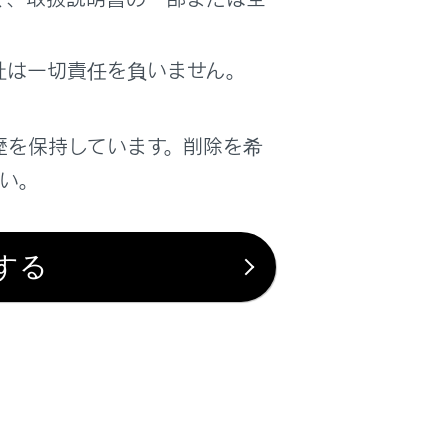
社は一切責任を負いません。
は役に立ちましたか？
歴を保持しています。削除を希
はい
いいえ
さい。
する