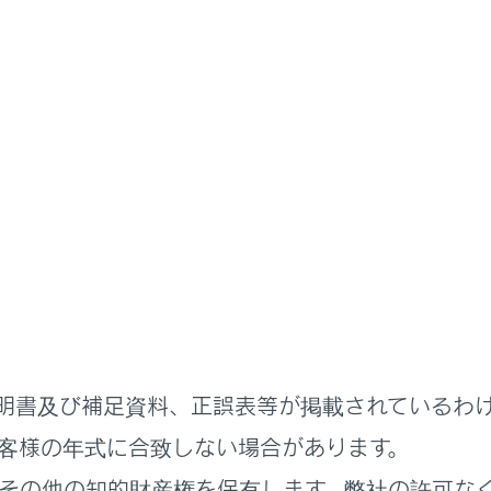
扱説明書
準備
荷物を積む
の荷物の積み込み
ルームに荷物を積むときの注意
ックドアの機能と働き
明書及び補足資料、正誤表等が掲載されているわ
トの背もたれ
客様の年式に合致しない場合があります。
その他の知的財産権を保有します。弊社の許可な