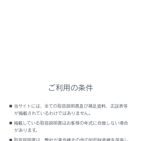
RZ450e/RZ300e
取扱説明書
時間帯や天候に合わせた運転と装備
霧や山道で見通しが悪いときの運転
マルチウェザーライトの点灯
マルチウェザーライトはコーナリングランプを点灯させ
ることにより、雨や霧などの悪天候下での視界を確保す
ご利用の条件
るシステムです。
当サイトには、全ての取扱説明書及び補足資料、正誤表等
が掲載されているわけではありません。
マルチウェザーライトのON／OFF切りかえ
掲載している取扱説明書はお客様の年式に合致しない場合
があります。
取扱説明書は、弊社が著作権その他の知的財産権を保有し