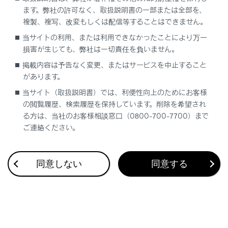
ます。弊社の許可なく、取扱説明書の一部または全部を、
複製、複写、改変もしくは配信等することはできません。
当サイトの利用、または利用できなかったことにより万一
合わせて見られているページ
損害が生じても、弊社は一切責任を負いません。
デジタルインナーミラーのまぶしさを軽減させる（鏡面ミラ
掲載内容は予告なく変更、またはサービスを中止すること
ーモード）
があります。
当サイト（取扱説明書）では、利便性向上のためにお客様
雨の日の視界の確保
の閲覧履歴、検索履歴を保持しています。削除を希望され
自動的にロービームとハイビームを切りかえる
る方は、当社のお客様相談窓口（0800-700-7700）まで
ご連絡ください。
このページは役に立ちましたか？
同意しない
同意する
はい
いいえ