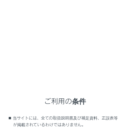
RZ450e/RZ300e
取扱説明書
マルチメディア
G-Link
G-Linkの利用手続き
G-Linkを利用する
メニュー
ご利用の際には各サービスの使用方法、留意事項を確認
のうえご利用ください。
ご利用の条件
ご利用の前に
当サイトには、全ての取扱説明書及び補足資料、正誤表等
各サービスを使う
が掲載されているわけではありません。