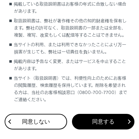
掲載している取扱説明書はお客様の年式に合致しない場合
WEBサイト
があります。
取扱説明書は、弊社が著作権その他の知的財産権を保有し
スマートフォンアプリ
ます。弊社の許可なく、取扱説明書の一部または全部を、
複製、複写、改変もしくは配信等することはできません。
当サイトの利用、または利用できなかったことにより万一
損害が生じても、弊社は一切責任を負いません。
掲載内容は予告なく変更、またはサービスを中止すること
があります。
合わせて見られているページ
当サイト（取扱説明書）では、利便性向上のためにお客様
の閲覧履歴、検索履歴を保持しています。削除を希望され
Webブラウザ画面を操作する
る方は、当社のお客様相談窓口（0800-700-7700）まで
ご連絡ください。
データ通信に関する留意事項
リモートメンテナンスサービスについて
同意しない
同意する