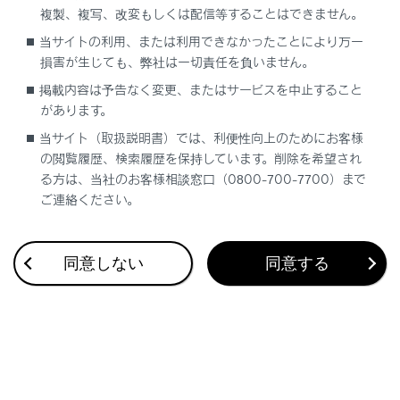
[マイクボタン]
[
]ボタン
複製、複写、改変もしくは配信等することはできません。
当サイトの利用、または利用できなかったことにより万一
「音声ガイド」
損害が生じても、弊社は一切責任を負いません。
掲載内容は予告なく変更、またはサービスを中止すること
[音声ガイド再生]
音声ガイダンス
があります。
当サイト（取扱説明書）では、利便性向上のためにお客様
「通知」
の閲覧履歴、検索履歴を保持しています。削除を希望され
る方は、当社のお客様相談窓口（0800-700-7700）まで
ご連絡ください。
[通知表示中の発話受付]
電話着信の通
同意しない
同意する
音声操作の起動ワードを変更する