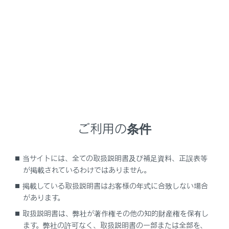
設定項目
ご利用の条件
「音声認識」
当サイトには、全ての取扱説明書及び補足資料、正誤表等
が掲載されているわけではありません。
音声操作を開
[起動ワード]
更する
）
掲載している取扱説明書はお客様の年式に合致しない場合
があります。
[起動ワードのカスタマイズ]
音声操作を開
取扱説明書は、弊社が著作権その他の知的財産権を保有し
ます。弊社の許可なく、取扱説明書の一部または全部を、