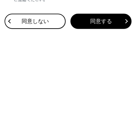
合わせて見られているページ
同意しない
同意する
VICSについて
マップオンデマンドとは
地図を更新する
このページは役に立ちましたか？
はい
いいえ