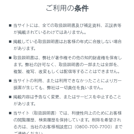
ご利用の条件
[VICS/ETC2.0/TSPS]にタッチします。
[走行履歴のアップリンク]の[ETC2.0]にタッチしま
す。
当サイトには、全ての取扱説明書及び補足資料、正誤表等
が掲載されているわけではありません。
タッチするごとに、ON/OFFが切りかわります。
掲載している取扱説明書はお客様の年式に合致しない場合
があります。
知識
取扱説明書は、弊社が著作権その他の知的財産権を保有し
ます。弊社の許可なく、取扱説明書の一部または全部を、
初期状態ではONに設定されています。
複製、複写、改変もしくは配信等することはできません。
当サイトの利用、または利用できなかったことにより万一
本設定がOFFの場合、走行履歴などの情報
損害が生じても、弊社は一切責任を負いません。
を利用したサービスを受けられないことが
あります。
掲載内容は予告なく変更、またはサービスを中止すること
があります。
当サイト（取扱説明書）では、利便性向上のためにお客様
の閲覧履歴、検索履歴を保持しています。削除を希望され
る方は、当社のお客様相談窓口（0800-700-7700）まで
ご連絡ください。