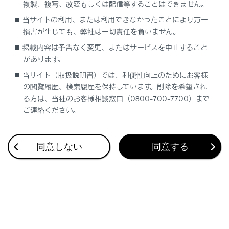
複製、複写、改変もしくは配信等することはできません。
当サイトの利用、または利用できなかったことにより万一
損害が生じても、弊社は一切責任を負いません。
掲載内容は予告なく変更、またはサービスを中止すること
があります。
当サイト（取扱説明書）では、利便性向上のためにお客様
の閲覧履歴、検索履歴を保持しています。削除を希望され
る方は、当社のお客様相談窓口（0800-700-7700）まで
ご連絡ください。
[
]：設定可能な項目を表示します。（→
画面
モードを切りかえる
,
画質を調整する
,
各ソ
ースの音を調整する
）
同意しない
同意する
[
]：全画面表示にします。