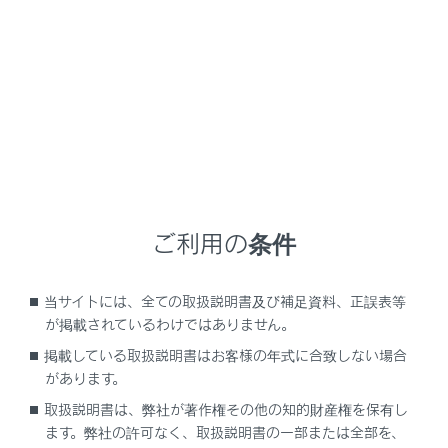
[HDMI]にタッチします。
必要に応じて、HDMIを操作します。
全画面表示中に操作する
画面にタッチすると、操作ボタンを表示します。
ご利用の条件
当サイトには、全ての取扱説明書及び補足資料、正誤表等
が掲載されているわけではありません。
掲載している取扱説明書はお客様の年式に合致しない場合
があります。
[
]：操作画面表示にします。
取扱説明書は、弊社が著作権その他の知的財産権を保有し
操作画面で操作する
ます。弊社の許可なく、取扱説明書の一部または全部を、