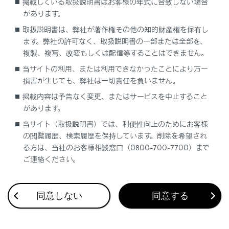
掲載している取扱説明書はお客様の年式に合致しない場合
があります。
VICS記号によっては、内容が表示されない
こともあります。
取扱説明書は、弊社が著作権その他の知的財産権を保有し
ます。弊社の許可なく、取扱説明書の一部または全部を、
複製、複写、改変もしくは配信等することはできません。
当サイトの利用、または利用できなかったことにより万一
損害が生じても、弊社は一切責任を負いません。
掲載内容は予告なく変更、またはサービスを中止すること
があります。
合わせて見られているページ
当サイト（取扱説明書）では、利便性向上のためにお客様
の閲覧履歴、検索履歴を保持しています。削除を希望され
VICSについて
る方は、当社のお客様相談窓口（0800-700-7700）まで
マップオンデマンドとは
ご連絡ください。
地図を更新する
同意しない
同意する
このページは役に立ちましたか？