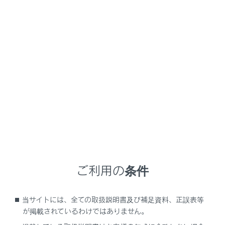
LC500/LC500h
取扱説明書
マルチメディア
ナビゲーション
VICS・交通情報
VICS記号の内容を表示する
地図画面上に表示される記号にタッチし、道路の種類／
状況や施設情報、規制情報を表示することができます。
地図上の規制情報、または施設情報の記号にタッチ
ご利用の条件
します。
当サイトには、全ての取扱説明書及び補足資料、正誤表等
が掲載されているわけではありません。
知識