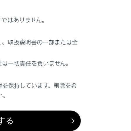
けではありません。
く、取扱説明書の一部または全
社は一切責任を負いません。
歴を保持しています。削除を希
す。
い。
目的地を設定している場合、経由地として
する