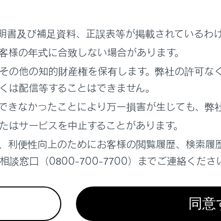
明書及び補足資料、正誤表等が掲載されているわ
客様の年式に合致しない場合があります。
その他の知的財産権を保有します。弊社の許可な
くは配信等することはできません。
できなかったことにより万一損害が生じても、弊
気に入りに登録するためにタッチします。
たはサービスを中止することがあります。
ンターネットから取得した評価などの情報が表示されます。
、利便性向上のためにお客様の閲覧履歴、検索履
ッチした地点の住所や営業時間などの詳細な情報が表示されま
談窓口（0800-700-7700）までご連絡くださ
設に登録された電話番号に電話をかけるためにタッチします。
点を目的地としてルート案内を開始します。
点を目的地として全ルート図表示画面が表示されます。すでに
同意
加することもできます。