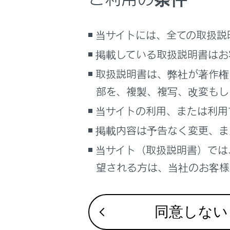
こんなときは
当サイトには、全ての取扱説
ブックマーク
あとで読む
掲載している取扱説明書はお
取扱説明書は、弊社が著作権
PDFで見る
車両
部を、複製、複写、改変もし
マルチメディア
当サイトの利用、または利用
お
画面表示設定
掲載内容は予告なく変更、ま
イ
当サイト（取扱説明書）では
個人情報の取扱いについて
タ
サイト利用について
望される方は、当社のお客様相
施
お問い合わせ
地
地
同意しない
追