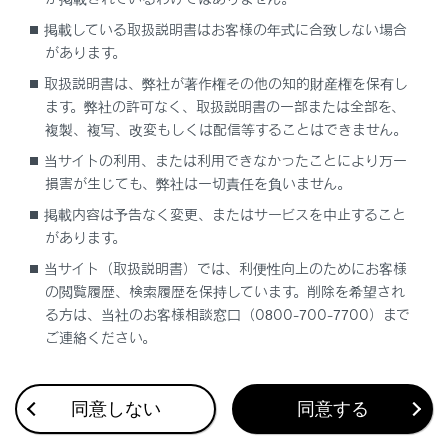
運転するとき
掲載している取扱説明書はお客様の年式に合致しない場合
があります。
駐車するとき
取扱説明書は、弊社が著作権その他の知的財産権を保有し
ます。弊社の許可なく、取扱説明書の一部または全部を、
ワイパーについて
複製、複写、改変もしくは配信等することはできません。
当サイトの利用、または利用できなかったことにより万一
損害が生じても、弊社は一切責任を負いません。
掲載内容は予告なく変更、またはサービスを中止すること
があります。
当サイト（取扱説明書）では、利便性向上のためにお客様
合わせて見られているページ
の閲覧履歴、検索履歴を保持しています。削除を希望され
る方は、当社のお客様相談窓口（0800-700-7700）まで
BSM（ブラインドスポットモニター）
ご連絡ください。
オートマチックトランスミッション（LC500）
レーダークルーズコントロール（全車速追従機能付き）
同意しない
同意する