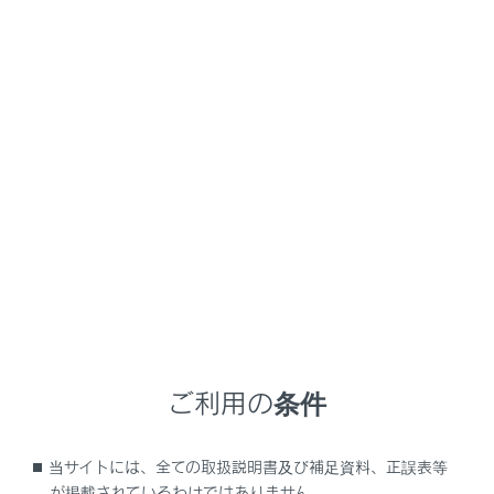
LC500/LC500h
取扱説明書
運転
運転のアドバイス
寒冷時の運転
メニュー
寒冷時に備えて、準備や点検など正しく処置していただ
いた上で適切に運転してください。
冬を迎える前の準備について
ご利用の条件
運転する前に
当サイトには、全ての取扱説明書及び補足資料、正誤表等
が掲載されているわけではありません。