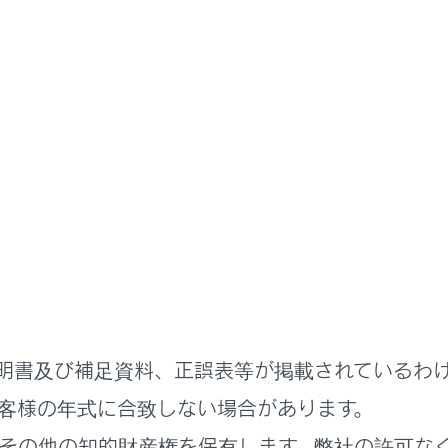
扱説明書
音が鳴ったときは（音さくいん
とき、車の状態や誤操作などをお知らせするために警告音が鳴
とき／降りるとき
明書及び補足資料、正誤表等が掲載されているわ
いるとき
客様の年式に合致しない場合があります。
その他の知的財産権を保有します。弊社の許可な