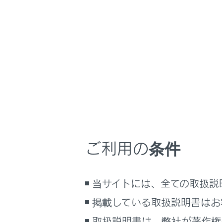
LC500/LC500h
取
こんなときは
ホーム
車から
はじめに
安全・安心のために
メニュー
走行に関する情報表示
次の状況の
運転する前に
運転
ご利用の条件
室内装備・機能
車に乗る
マルチメディア
当サイトには、全ての取扱説
お手入れのしかた
走行して
万一の場合には
掲載している取扱説明書はお
車両情報
取扱説明書は、弊社が著作権