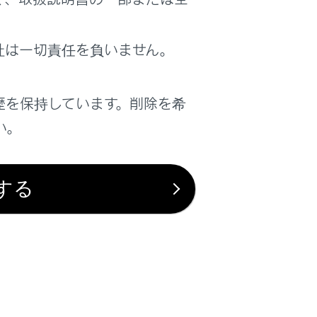
社は一切責任を負いません。
は役に立ちましたか？
歴を保持しています。削除を希
はい
いいえ
い。
する