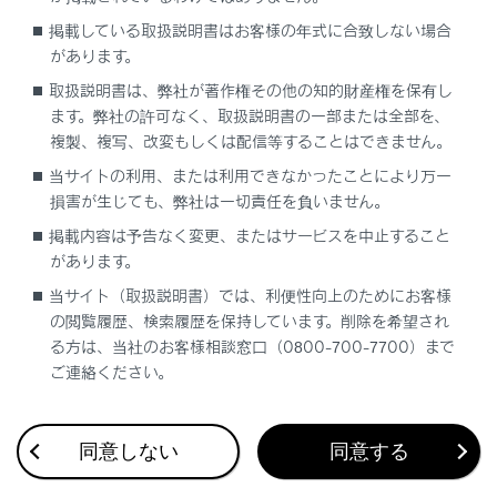
掲載している取扱説明書はお客様の年式に合致しない場合
距離表示の見方
があります。
取扱説明書は、弊社が著作権その他の知的財産権を保有し
音声案内とブザー音
ます。弊社の許可なく、取扱説明書の一部または全部を、
複製、複写、改変もしくは配信等することはできません。
当サイトの利用、または利用できなかったことにより万一
損害が生じても、弊社は一切責任を負いません。
掲載内容は予告なく変更、またはサービスを中止すること
があります。
当サイト（取扱説明書）では、利便性向上のためにお客様
合わせて見られているページ
の閲覧履歴、検索履歴を保持しています。削除を希望され
る方は、当社のお客様相談窓口（0800-700-7700）まで
BSM（ブラインドスポットモニター）
ご連絡ください。
オートマチックトランスミッション（LC500）
レーダークルーズコントロール（全車速追従機能付き）
同意しない
同意する