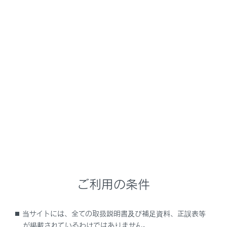
LC500/LC500h
取扱説明書
運転
運転支援装置について
クリアランスソナー
メニュー
クリアランスソナーは、車両と障害物とのおおよその距
離を超音波センサーによって感知して、センターディス
プレイの距離表示とブザー音、音声案内で運転者にお知
らせします。
ご利用の条件
システムの構成部品
当サイトには、全ての取扱説明書及び補足資料、正誤表等
システムを作動させるには
が掲載されているわけではありません。