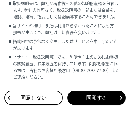
取扱説明書は、弊社が著作権その他の知的財産権を保有し
ます。弊社の許可なく、取扱説明書の一部または全部を、
複製、複写、改変もしくは配信等することはできません。
当サイトの利用、または利用できなかったことにより万一
損害が生じても、弊社は一切責任を負いません。
合わせて見られているページ
掲載内容は予告なく変更、またはサービスを中止すること
があります。
BSM（ブラインドスポットモニター）
当サイト（取扱説明書）では、利便性向上のためにお客様
オートマチックトランスミッション（LC500）
の閲覧履歴、検索履歴を保持しています。削除を希望され
る方は、当社のお客様相談窓口（0800-700-7700）まで
レーダークルーズコントロール（全車速追従機能付き）
ご連絡ください。
同意しない
同意する
このページは役に立ちましたか？
はい
いいえ