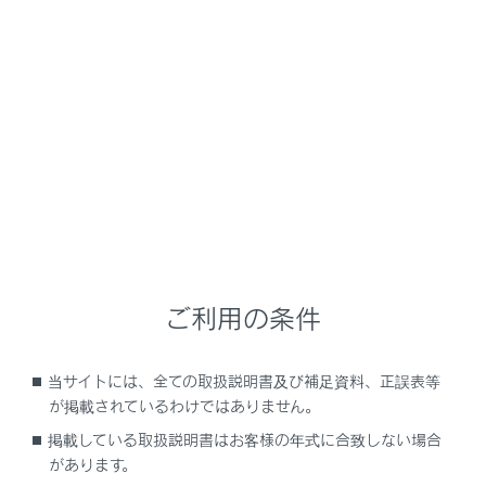
LC500/LC500h
取扱説明書
運転
運転のしかた
ブレーキホールド
シフトポジションがD・MまたはNでブレーキホールドシ
ステムがONのとき、ブレーキペダルを踏んで停車すると
ご利用の条件
ブレーキがかかったまま保持されます。シフトポジショ
ンがDまたはMのとき、アクセルペダルを踏むと同時に解
除され、スムーズに発進できます。
当サイトには、全ての取扱説明書及び補足資料、正誤表等
が掲載されているわけではありません。
掲載している取扱説明書はお客様の年式に合致しない場合
システムを作動させるには
があります。