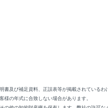
明書
ナビゲーション
目的地の設定
る地点を設定する
定したあと、ルート上の通過する地点を設定することができま
設定画面で[
]にタッチします。
明書及び補足資料、正誤表等が掲載されているわ
客様の年式に合致しない場合があります。
その他の知的財産権を保有します。弊社の許可な