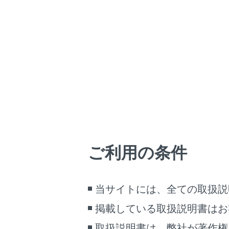
LC500/LC500h
取扱説
マルチメディア
ホーム
通過す
はじめに
安全・安心のために
走行に関する情報表示
運転する前に
目的地を設
運転
ご利用の条件
室内装備・機能
通過点
マルチメディア
お手入れのしかた
当サイトには、全ての取扱説
万一の場合には
掲載している取扱説明書はお
車両情報
取扱説明書は、弊社が著作権