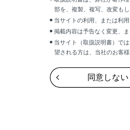
こんなときは
部を、複製、複写、改変もし
ブックマーク
当サイトの利用、または利用
あとで読む
掲載内容は予告なく変更、ま
当サイト（取扱説明書）では
PDFで見る
通過点
車両
望される方は、当社のお客様相談
[
]
マルチメディア
画面表示設定
同意しない
個人情報の取扱いについて
サイト利用について
合わせて見ら
お問い合わせ
VICSについて
マップオンデ