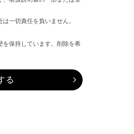
社は一切責任を負いません。
歴を保持しています。削除を希
ます。
。
する
は役に立ちましたか？
はい
いいえ