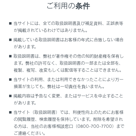
ご利用の条件
スマートエントリー＆スタートシステム・ワ
イヤレス機能が作動しない
作動距離が短くなる
当サイトには、全ての取扱説明書及び補足資料、正誤表等
が掲載されているわけではありません。
カードキーの電池交換が必要なとき
掲載している取扱説明書はお客様の年式に合致しない場合
があります。
カードキーの電池は市販されていないため、レ
クサス販売店で交換してください。
取扱説明書は、弊社が著作権その他の知的財産権を保有し
ます。弊社の許可なく、取扱説明書の一部または全部を、
複製、複写、改変もしくは配信等することはできません。
事前に準備するもの
当サイトの利用、または利用できなかったことにより万一
損害が生じても、弊社は一切責任を負いません。
電池を交換するには
掲載内容は予告なく変更、またはサービスを中止すること
があります。
当サイト（取扱説明書）では、利便性向上のためにお客様
の閲覧履歴、検索履歴を保持しています。削除を希望され
る方は、当社のお客様相談窓口（0800-700-7700）まで
ご連絡ください。