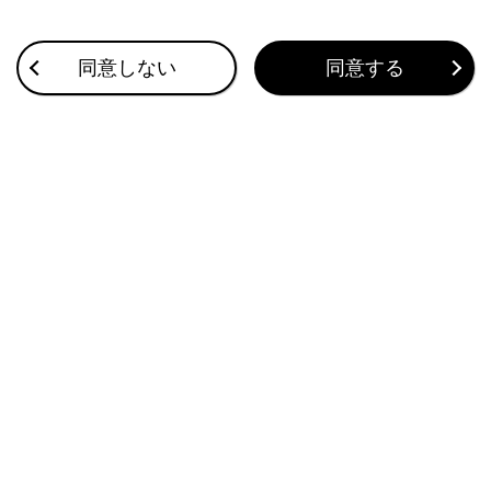
合わせて見られているページ
同意しない
同意する
人工皮革（アルカンターラ®）の手入れ
外装の手入れ
ヒューズの点検・交換
このページは役に立ちましたか？
はい
いいえ