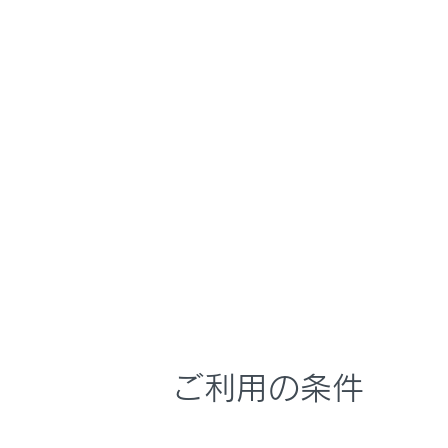
こんなときは
シート
ブックマーク
ネック
あとで読む
ヘッド
センタ
PDFで見る
車両
マルチメディア
警告
画面表示設定
低温
個人情報の取扱いについて
次の
サイト利用について
乳
お問い合わせ
ご利用の条件
皮
疲