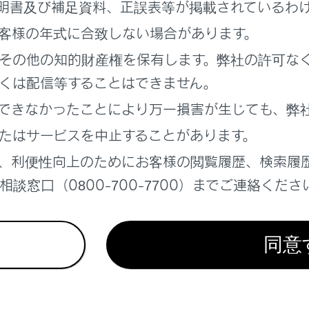
明書及び補足資料、正誤表等が掲載されているわ
酒や眠気をさそう薬（睡眠薬・風邪薬など）を服用された方
客様の年式に合致しない場合があります。
どや発火を防ぐために（ネックヒーター装着車）
その他の知的財産権を保有します。弊社の許可な
ドレストの吹き出し口や吸入口に指や異物を入れないでくださ
くは配信等することはできません。
できなかったことにより万一損害が生じても、弊
たはサービスを中止することがあります。
、利便性向上のためにお客様の閲覧履歴、検索履
談窓口（0800-700-7700）までご連絡くださ
同意