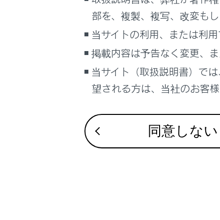
こんなときは
部を、複製、複写、改変もし
合わせて見ら
ブックマーク
当サイトの利用、または利用
G-Linkとは
あとで読む
掲載内容は予告なく変更、ま
故障とお考え
当サイト（取扱説明書）では
PDFで見る
表示灯につい
車両
望される方は、当社のお客様相
マルチメディア
画面表示設定
同意しない
個人情報の取扱いについて
サイト利用について
お問い合わせ