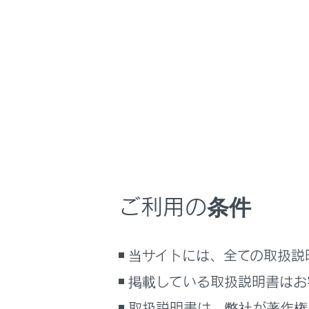
LC500/LC500h
取
マルチメディア
ホーム
緊急通
はじめに
安全・安心のために
メニュー
走行に関する情報表示
運転する前に
運転
エアバッ
ご利用の条件
室内装備・機能
マルチメディア
ボタン操
当サイトには、全ての取扱説
お手入れのしかた
万一の場合には
掲載している取扱説明書はお
車両情報
取扱説明書は、弊社が著作権