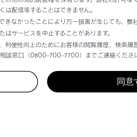
くは配信等することはできません。
れているページ
このページ
できなかったことにより万一損害が生じても、弊
たはサービスを中止することがあります。
になる前に
、利便性向上のためにお客様の閲覧履歴、検索履
て
談窓口（0800-700-7700）までご連絡くださ
同意