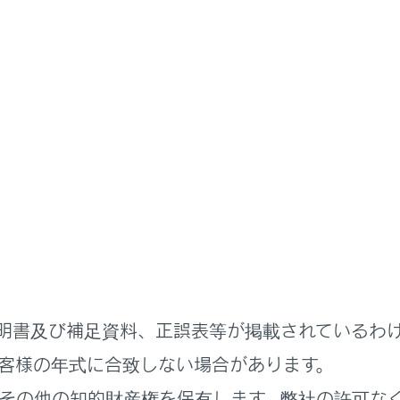
扱説明書
G-Link
ヘルプネット（エアバッグ連動タイプ）
報をする
グ作動による自動通報
作による手動通報
明書及び補足資料、正誤表等が掲載されているわ
客様の年式に合致しない場合があります。
その他の知的財産権を保有します。弊社の許可な