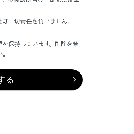
は役に立ちましたか？
社は一切責任を負いません。
はい
いいえ
歴を保持しています。削除を希
い。
する