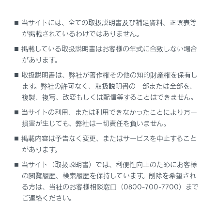
急カーブを走行しているとき
当サイトには、全ての取扱説明書及び補足資料、正誤表等
路側物に白（黄）線と見間違えるような構造物
が掲載されているわけではありません。
や模様があるとき（ガードレール・反射ポール
など）
掲載している取扱説明書はお客様の年式に合致しない場合
があります。
取扱説明書は、弊社が著作権その他の知的財産権を保有し
ます。弊社の許可なく、取扱説明書の一部または全部を、
複製、複写、改変もしくは配信等することはできません。
当サイトの利用、または利用できなかったことにより万一
損害が生じても、弊社は一切責任を負いません。
掲載内容は予告なく変更、またはサービスを中止すること
があります。
当サイト（取扱説明書）では、利便性向上のためにお客様
の閲覧履歴、検索履歴を保持しています。削除を希望され
る方は、当社のお客様相談窓口（0800-700-7700）まで
分岐・合流路などを走行するとき
ご連絡ください。