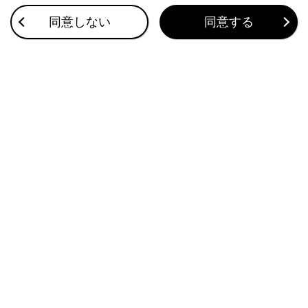
同意しない
同意する
道路の修復で、アスファルト修復後や白（黄）
線の跡が残っているとき