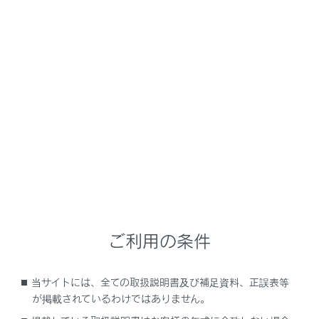
LC500/LC500h
取扱説明書
運転
ランプのつけ方・ワイパーの使い方
ランプスイッチ
メニュー
自動または手動でヘッドランプなどを点灯・消灯できま
す。
ご利用の条件
点灯のしかた
消灯のしかた
当サイトには、全ての取扱説明書及び補足資料、正誤表等
が掲載されているわけではありません。