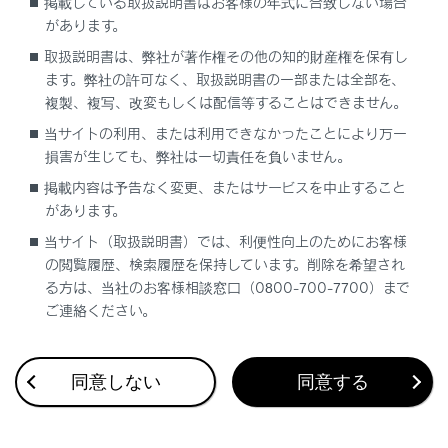
ハイビームにするには
掲載している取扱説明書はお客様の年式に合致しない場合
があります。
コーナリングランプ
取扱説明書は、弊社が著作権その他の知的財産権を保有し
ます。弊社の許可なく、取扱説明書の一部または全部を、
複製、複写、改変もしくは配信等することはできません。
当サイトの利用、または利用できなかったことにより万一
損害が生じても、弊社は一切責任を負いません。
掲載内容は予告なく変更、またはサービスを中止すること
があります。
合わせて見られているページ
当サイト（取扱説明書）では、利便性向上のためにお客様
の閲覧履歴、検索履歴を保持しています。削除を希望され
BSM（ブラインドスポットモニター）
る方は、当社のお客様相談窓口（0800-700-7700）まで
オートマチックトランスミッション（LC500）
ご連絡ください。
レーダークルーズコントロール（全車速追従機能付き）
同意しない
同意する
このページは役に立ちましたか？