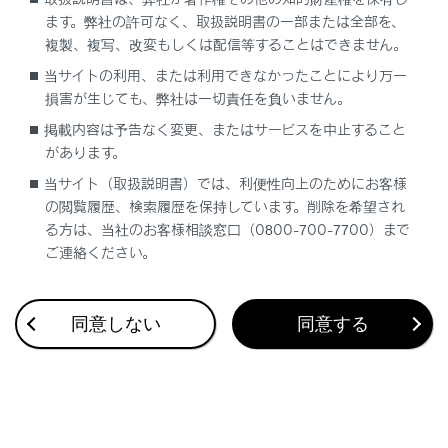
ます。弊社の許可なく、取扱説明書の一部または全部を、
複製、複写、改変もしくは配信等することはできません。
当サイトの利用、または利用できなかったことにより万一
損害が生じても、弊社は一切責任を負いません。
合わせて見られているページ
掲載内容は予告なく変更、またはサービスを中止すること
BSM（ブラインドスポットモニター）
があります。
当サイト（取扱説明書）では、利便性向上のためにお客様
オートマチックトランスミッション（LC500）
の閲覧履歴、検索履歴を保持しています。削除を希望され
レーダークルーズコントロール（全車速追従機能付き）
る方は、当社のお客様相談窓口（0800-700-7700）まで
ご連絡ください。
このページは役に立ちましたか？
同意しない
同意する
はい
いいえ