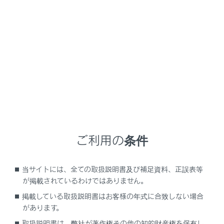
LC500/LC500h
取扱説明書
運転
運転のしかた
EVドライブモード（LC500h）
EVドライブモードは、駆動用電池から電力を供給し、電
気モーターのみを使って走行するモードです。早朝、深
ご利用の条件
夜の住宅街や屋内の駐車場などで、騒音や排気ガスを気
にすることなく走行することができます。
当サイトには、全ての取扱説明書及び補足資料、正誤表等
が掲載されているわけではありません。
EVドライブモードの切りかえ
掲載している取扱説明書はお客様の年式に合致しない場合
があります。
取扱説明書は、弊社が著作権その他の知的財産権を保有し