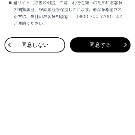
当サイト（取扱説明書）では、利便性向上のためにお客様
の閲覧履歴、検索履歴を保持しています。削除を希望され
走行した経路を表示する（走行軌跡）
る方は、当社のお客様相談窓口（0800-700-7700）まで
ご連絡ください。
同意しない
同意する
合わせて見られているページ
VICSについて
地図を更新する
マップオンデマンドとは
このページは役に立ちましたか？