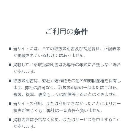
ご利用の条件
当サイトには、全ての取扱説明書及び補足資料、正誤表等
が掲載されているわけではありません。
交通情報の表示／非表示を切りかえることがで
掲載している取扱説明書はお客様の年式に合致しない場合
があります。
きます。
取扱説明書は、弊社が著作権その他の知的財産権を保有し
高速略図の表示／非表示を切りかえることがで
ます。弊社の許可なく、取扱説明書の一部または全部を、
きます。
複製、複写、改変もしくは配信等することはできません。
走行した経路（軌跡）の表示／非表示を切りか
当サイトの利用、または利用できなかったことにより万一
えることができます。
損害が生じても、弊社は一切責任を負いません。
非表示に切りかえるときは、蓄積情報を消去す
掲載内容は予告なく変更、またはサービスを中止すること
るか確認のポップアップが表示されます。
があります。