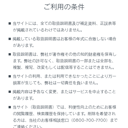
RCTA（リヤクロストラフィックアラート）機能
ご利用の条件
後退時に運転者を支援します。
当サイトには、全ての取扱説明書及び補足資料、正誤表等
これらの機能は同じセンサーを使用します。
が掲載されているわけではありません。
掲載している取扱説明書はお客様の年式に合致しない場合
システムの構成部品
があります。
取扱説明書は、弊社が著作権その他の知的財産権を保有し
設定のしかた
ます。弊社の許可なく、取扱説明書の一部または全部を、
複製、複写、改変もしくは配信等することはできません。
BSM機能
当サイトの利用、または利用できなかったことにより万一
損害が生じても、弊社は一切責任を負いません。
RCTA機能
掲載内容は予告なく変更、またはサービスを中止すること
があります。
当サイト（取扱説明書）では、利便性向上のためにお客様
の閲覧履歴、検索履歴を保持しています。削除を希望され
る方は、当社のお客様相談窓口（0800-700-7700）まで
ご連絡ください。