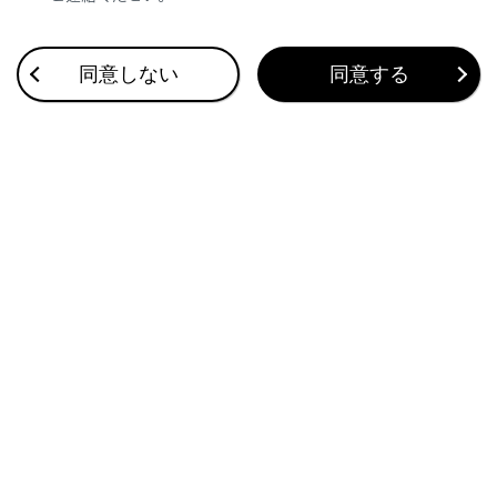
合わせて見られているページ
同意しない
同意する
オートマチックトランスミッション（LC500）
レーダークルーズコントロール（全車速追従機能付き）
ワイパー&amp;ウォッシャー
このページは役に立ちましたか？
はい
いいえ