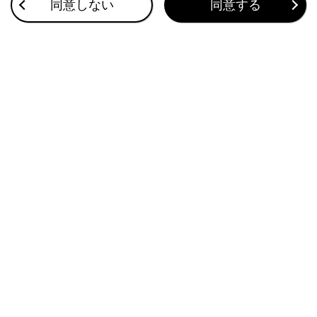
同意しない
同意する
地図を更新する
このページは役に立ちましたか？
はい
いいえ
ブックマーク
あとで読む
個人情報の取扱いについて
サイト利用について