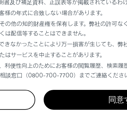
明書及び補足資料、正誤表等が掲載されているわ
客様の年式に合致しない場合があります。
ルチメディアシステムの設定によってはメッセージが表示されま
その他の知的財産権を保有します。弊社の許可な
。
くは配信等することはできません。
機器からマルチメディアシステムのWi-Fi Hotspotに接続しま
できなかったことにより万一損害が生じても、弊
®
®
Fi
機器からの接続は、Wi-Fi
機器に添付の取扱説明書を参照
たはサービスを中止することがあります。
トワーク名はメインエリアのHotspot下部に表示されます。
、利便性向上のためにお客様の閲覧履歴、検索履
ットワークのパスワードはメインエリアに表示されます。パスワ
があります。画面にタッチしてパスワード編集画面で確認してく
談窓口（0800-700-7700）までご連絡くださ
同意
3者による不正利用を防ぐため、次のようなパスワードを設定
13文字以上とする