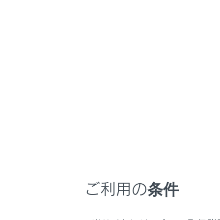
こんなときは
接
ブックマーク
®
Wi-Fi
あとで読む
メイン
PDFで見る
サブメニ
車両
メインエ
マルチメディア
画面表示設定
個人情報の取扱いについて
サイト利用について
お問い合わせ
ご利用の条件