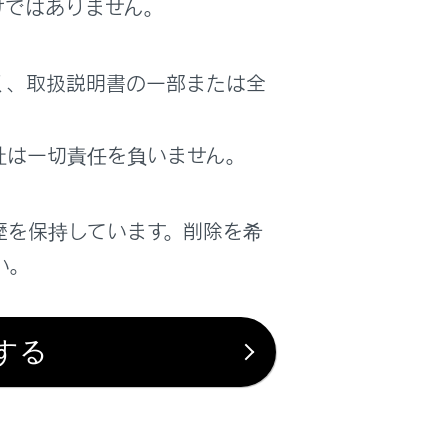
けではありません。
す。画面の案内に従って操作してくださ
く、取扱説明書の一部または全
す。
社は一切責任を負いません。
してください。
歴を保持しています。削除を希
ードが長い場合、省略されて表示される場
ださい。
い。
する
することを推奨します。