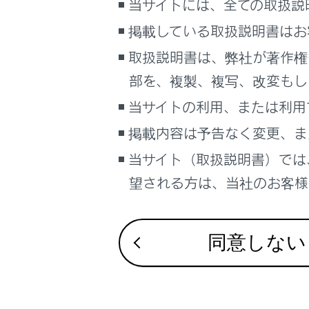
当サイトには、全ての取扱説
掲載している取扱説明書はお
マ
取扱説明書は、弊社が著作権
い
部を、複製、複写、改変もし
®
Wi-Fi
当サイトの利用、または利用
Wi-
掲載内容は予告なく変更、ま
ネッ
当サイト（取扱説明書）では
ネ
合
望される方は、当社のお客様相
知識
同意しない
第