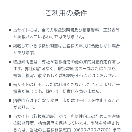
与します。
ご利用の条件
ドア解錠やヘルプネット
自動接続による運転者の救
命要請も行います。
当サイトには、全ての取扱説明書及び補足資料、正誤表等
が掲載されているわけではありません。
システム概要
掲載している取扱説明書はお客様の年式に合致しない場合
があります。
B 「警告1 状態」
取扱説明書は、弊社が著作権その他の知的財産権を保有し
ます。弊社の許可なく、取扱説明書の一部または全部を、
C 「警告2 状態」
複製、複写、改変もしくは配信等することはできません。
当サイトの利用、または利用できなかったことにより万一
D 「減速停止制御」
損害が生じても、弊社は一切責任を負いません。
掲載内容は予告なく変更、またはサービスを中止すること
E 「停止保持」
があります。
当サイト（取扱説明書）では、利便性向上のためにお客様
の閲覧履歴、検索履歴を保持しています。削除を希望され
る方は、当社のお客様相談窓口（0800-700-7700）まで