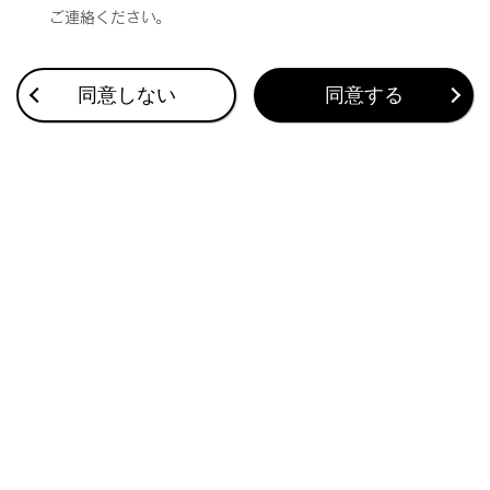
ご連絡ください。
合わせて見られているページ
同意しない
同意する
BSM（ブラインドスポットモニター）
オートマチックトランスミッション（LC500）
レーダークルーズコントロール（全車速追従機能付き）
このページは役に立ちましたか？
はい
いいえ