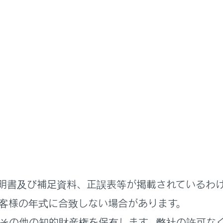
明書
内装のお手入れ
革部分のお手入れをする
でほこりを取り除きます。
水で約1%に薄めてやわらかい布に含ませふき取ります。
布を固くしぼり、表面に残った洗剤／水分をふき取ります。
明書及び補足資料、正誤表等が掲載されているわ
客様の年式に合致しない場合があります。
その他の知的財産権を保有します。弊社の許可な