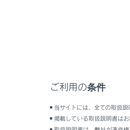
NX450h+
取扱説
車のお手入れ
ホーム
合成皮
はじめに
車を運転する前の準備
車を運転するときに知ってほしい
こと
掃除機など
時間帯や天候に合わせた運転と装
中性洗剤を
備
ご利用の条件
水を浸した
快適装備と便利な室内装備の使い
かた
メーター／ディスプレイの機能と表
当サイトには、全ての取扱説
示される情報
掲載している取扱説明書はお
安全運転を支援する機能
通信で安心、快適、便利を支援す
取扱説明書は、弊社が著作権