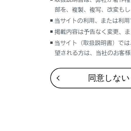
るしくみ
部を、複製、複写、改変もし
合わせて見ら
ナビゲーションシステムを使う
当サイトの利用、または利用
タイヤ空気圧
車のお手入れ
掲載内容は予告なく変更、ま
困ったときの対処方法
洗車
車の仕様、諸元、装備
タイヤの交換
当サイト（取扱説明書）では
補足
望される方は、当社のお客様相
ブックマーク
あとで読む
同意しない
PDFで見る
車両
マルチメディア
画面表示設定
個人情報の取扱いについて