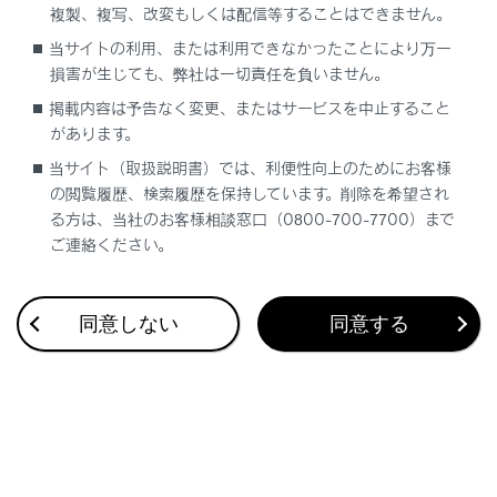
複製、複写、改変もしくは配信等することはできません。
合わせて見られているページ
当サイトの利用、または利用できなかったことにより万一
損害が生じても、弊社は一切責任を負いません。
ヘッドランプの使用
掲載内容は予告なく変更、またはサービスを中止すること
があります。
自動的にロービームとハイビームを切りかえる
当サイト（取扱説明書）では、利便性向上のためにお客様
雨の日の視界の確保
の閲覧履歴、検索履歴を保持しています。削除を希望され
る方は、当社のお客様相談窓口（0800-700-7700）まで
ご連絡ください。
このページは役に立ちましたか？
同意しない
同意する
はい
いいえ