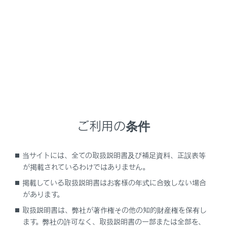
NX450h+
取扱説明書
時間帯や天候に合わせた運転と装備
寒冷時の運転
寒冷時の運転
ご利用の条件
寒くなる前の準備
寒冷時の運転で知っておくこと
当サイトには、全ての取扱説明書及び補足資料、正誤表等
が掲載されているわけではありません。
掲載している取扱説明書はお客様の年式に合致しない場合
があります。
取扱説明書は、弊社が著作権その他の知的財産権を保有し
ます。弊社の許可なく、取扱説明書の一部または全部を、