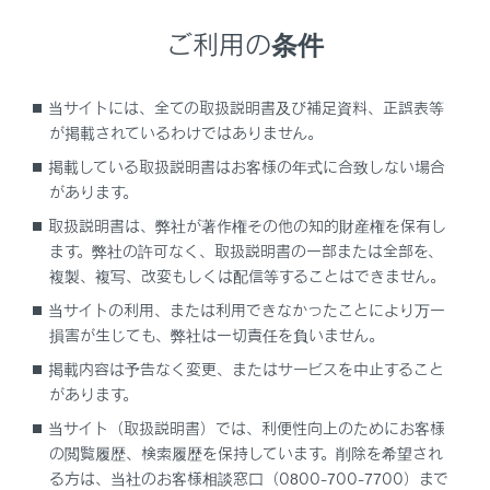
ディスプレイに小さな斑点や光点が表示される
ご利用の条件
ことがあります。これは液晶ディスプレイ特有
の現象でそのまま使用しても問題ありません。
当サイトには、全ての取扱説明書及び補足資料、正誤表等
が掲載されているわけではありません。
警告
掲載している取扱説明書はお客様の年式に合致しない場合
運転中の使用
があります。
取扱説明書は、弊社が著作権その他の知的財産権を保有し
マルチインフォメーションディスプレイを操作
ます。弊社の許可なく、取扱説明書の一部または全部を、
する時は、周囲の安全に十分注意してくださ
複製、複写、改変もしくは配信等することはできません。
い。
当サイトの利用、または利用できなかったことにより万一
マルチインフォメーションディスプレイを見続
損害が生じても、弊社は一切責任を負いません。
けないでください。前方の歩行者、障害物など
掲載内容は予告なく変更、またはサービスを中止すること
を見落とすおそれがあり危険です。
があります。
低温時の画面表示
当サイト（取扱説明書）では、利便性向上のためにお客様
の閲覧履歴、検索履歴を保持しています。削除を希望され
画面の温度が極めて低いときは、画面表示の切り
る方は、当社のお客様相談窓口（0800-700-7700）まで