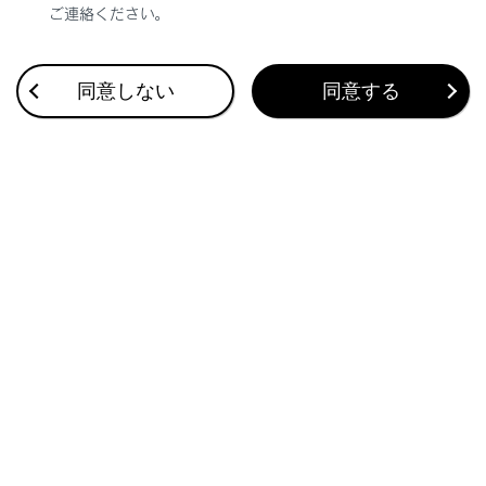
かえが遅れる場合がありますので、車室内を暖め
ご連絡ください。
てからご使用ください。
例えばシフトレンジ表示を使用した場合、シフト
同意しない
同意する
操作をしてもすぐにシフトレンジの表示が切りか
わらないことで運転者がダウンシフトしなかった
と誤解し、再度ダウンシフトすることによって急
激に過度のエンジンブレーキがかかり、重大な傷
害におよぶか、最悪の場合死亡につながるおそれ
があります。
ディスプレイの設定を変更するとき
ハイブリッドシステムが作動している状態で操作
を行うため、車庫内など囲まれた場所では、十分
に換気をしてください。換気をしないと、排気ガ
スが充満し、排気ガスに含まれる一酸化炭素
（CO）により、重大な健康障害におよぶか、最悪
の場合死亡につながるおそれがあります。