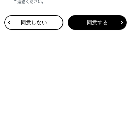
ご連絡ください。
合わせて見られているページ
同意しない
同意する
VICS・交通情報
付録
ナビゲーション設定
このページは役に立ちましたか？
はい
いいえ