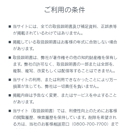
シフトポジションがRのときの表示モード
ご利用の条件
ドアミラー格納時の画面
当サイトには、全ての取扱説明書及び補足資料、正誤表等
が掲載されているわけではありません。
画面を拡大表示する
掲載している取扱説明書はお客様の年式に合致しない場合
があります。
床下透過映像を表示する
取扱説明書は、弊社が著作権その他の知的財産権を保有し
ます。弊社の許可なく、取扱説明書の一部または全部を、
パノラミックビューモニターの設定を変更する
複製、複写、改変もしくは配信等することはできません。
当サイトの利用、または利用できなかったことにより万一
パノラミックビューモニターの注意点
損害が生じても、弊社は一切責任を負いません。
掲載内容は予告なく変更、またはサービスを中止すること
故障とお考えになる前に
があります。
当サイト（取扱説明書）では、利便性向上のためにお客様
の閲覧履歴、検索履歴を保持しています。削除を希望され
る方は、当社のお客様相談窓口（0800-700-7700）まで