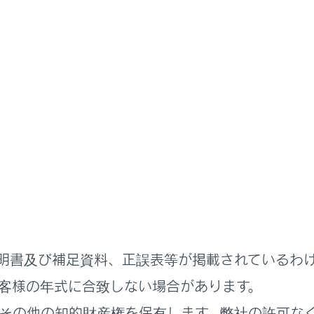
明書
の取り付けについて
識の取り付けについて
運転者標識や高齢運転者標識などを樹脂バンパーやアルミボデ
明書及び補足資料、正誤表等が掲載されているわ
客様の年式に合致しない場合があります。
れているページ
このページ
その他の知的財産権を保有します。弊社の許可な
パーツ・用品について