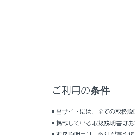
NX450h+
取扱説
補足
運転標識
ホーム
運転標
はじめに
車を運転する前の準備
車を運転するときに知ってほしい
こと
磁石式の初心
時間帯や天候に合わせた運転と装
備
ご利用の条件
快適装備と便利な室内装備の使い
かた
メーター／ディスプレイの機能と表
当サイトには、全ての取扱説
示される情報
掲載している取扱説明書はお
合わせて見ら
安全運転を支援する機能
通信で安心、快適、便利を支援す
取扱説明書は、弊社が著作権
アクセサリー