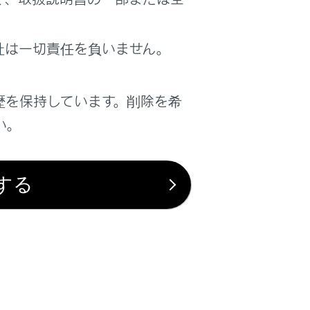
はい
いいえ
社は一切責任を負いません。
歴を保持しています。削除を希
い。
する