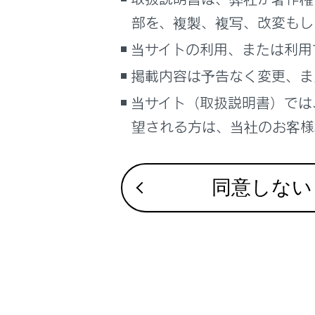
るしくみ
部を、複製、複写、改変もし
イベントデー
ナビゲーションシステムを使う
当サイトの利用、または利用
RF送信機の取
車のお手入れ
掲載内容は予告なく変更、ま
困ったときの対処方法
車の仕様、諸元、装備
当サイト（取扱説明書）では
補足
望される方は、当社のお客様相
ブックマーク
あとで読む
同意しない
PDFで見る
車両
マルチメディア
画面表示設定
個人情報の取扱いについて